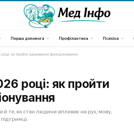
Перша допомога
Профілактика
Психіка
6 році: як пройти оцінювання функціонування
026 році: як пройти
іонування
а й те, як стан людини впливає на рух, мову,
 підтримці.