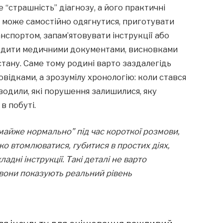
 “страшність” діагнозу, а його практичні
е може самостійно одягнутися, приготувати
анспортом, запам’ятовувати інструкції або
ердити медичними документами, висновками
тану. Саме тому родині варто заздалегідь
овідками, а зрозумілу хронологію: коли стався
оводили, які порушення залишилися, яку
в побуті.
“майже нормально” під час короткої розмови,
ко втомлюватися, губитися в простих діях,
адні інструкції. Такі деталі не варто
 вони показують реальний рівень