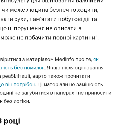
сля інсульту для оцінювання важливий
те, чи може людина безпечно ходити,
ати рухи, пам’ятати побутові дії та
що ці порушення не описати в
 може не побачити повної картини”.
віритися з матеріалом Medinfo про те,
як
дність без помилок
. Якщо після оцінювання
 реабілітації, варто також прочитати
що він потрібен
. Ці матеріали не замінюють
одині не загубитися в паперах і не приносити
 без логіки.
 році