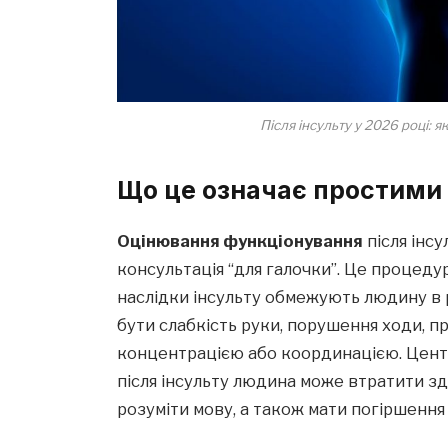
Після інсульту у 2026 році: 
Що це означає простими
Оцінювання функціонування
після інсу
консультація “для галочки”. Це процедура
наслідки інсульту обмежують людину в 
бути слабкість руки, порушення ходи, п
концентрацією або координацією. Цент
після інсульту людина може втратити зд
розуміти мову, а також мати погіршення п