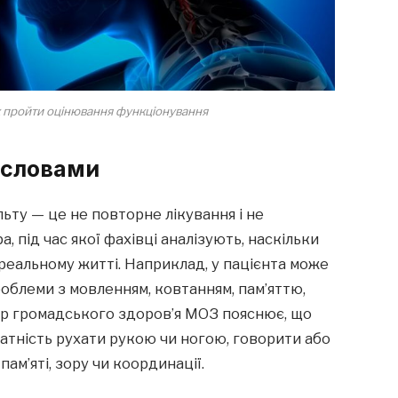
як пройти оцінювання функціонування
 словами
льту — це не повторне лікування і не
, під час якої фахівці аналізують, наскільки
реальному житті. Наприклад, у пацієнта може
роблеми з мовленням, ковтанням, пам’яттю,
р громадського здоров’я МОЗ пояснює, що
атність рухати рукою чи ногою, говорити або
ам’яті, зору чи координації.