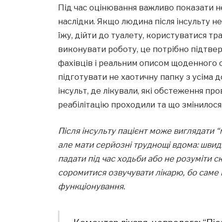
Під час оцінювання важливо показати не
наслідки. Якщо людина після інсульту н
їжу, дійти до туалету, користуватися тр
виконувати роботу, це потрібно підтв
фахівців і реальним описом щоденного с
підготувати не хаотичну папку з усіма д
інсульт, де лікували, які обстеження пр
реабілітацію проходили та що змінилося 
Після інсульту пацієнт може виглядати 
але мати серйозні труднощі вдома: швид
падати під час ходьби або не розуміти скл
соромитися озвучувати лікарю, бо саме
функціонування.