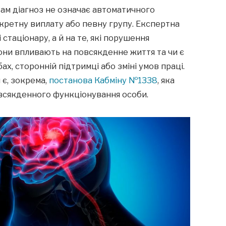
 Сам діагноз не означає автоматичного
нкретну виплату або певну групу. Експертна
стаціонару, а й на те, які порушення
вони впливають на повсякденне життя та чи є
ах, сторонній підтримці або зміні умов праці.
є, зокрема,
постанова Кабміну №1338
, яка
всякденного функціонування особи.