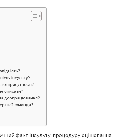
алідність?
ісля інсульту?
тої присутності?
ше описати?
 на доопрацювання?
пертної команди?
дичний факт інсульту, процедуру оцінювання