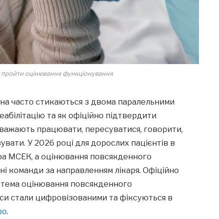
як пройти оцінювання функціонування
ина часто стикаються з двома паралельними
еабілітацію та як офіційно підтвердити
важають працювати, пересуватися, говорити,
увати. У 2026 році для дорослих пацієнтів в
ра МСЕК, а оцінювання повсякденного
ні команди за направленням лікаря. Офіційно
истема оцінювання повсякденного
си стали цифровізованими та фіксуються в
фо
.