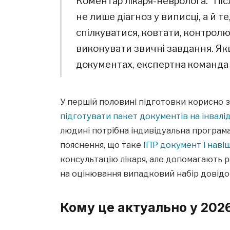
Коментар лікаря-невролога: “Пі
не лише діагноз у виписці, а й 
спілкуватися, ковтати, контролюв
виконувати звичні завдання. Як
документах, експертна команда
У першій половині підготовки корисно з
підготувати пакет документів на інвалі
людині потрібна індивідуальна програма
пояснення, що таке
ІПР документ і наві
консультацію лікаря, але допомагають р
на оцінювання випадковий набір довідок
Кому це актуально у 2026