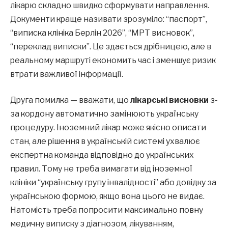
лікарю складно швидко сформувати направлення.
Документи краще називати зрозуміло: “паспорт”,
“виписка клініка Берлін 2026”, “МРТ висновок”,
“переклад виписки”. Це здається дрібницею, але в
реальному маршруті економить час і зменшує ризик
втрати важливої інформації.
Друга помилка — вважати, що
лікарські висновки
з-
за кордону автоматично замінюють українську
процедуру. Іноземний лікар може якісно описати
стан, але рішення в українській системі ухвалює
експертна команда відповідно до українських
правил. Тому не треба вимагати від іноземної
клініки “українську групу інвалідності” або довідку за
українською формою, якщо вона цього не видає.
Натомість треба попросити максимально повну
медичну виписку з діагнозом, лікуванням,