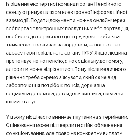
із рішення експертної команди орган Пенсійного
фонду отримує шляхом електронної інформаційної
взаємодії. Подати документи можна онлайн через
вебпортал електронних послуг ПФУ або портал Дія,
особисто до сервісного центру, а для особи, яка
тимчасово проживає за кордоном, — поштою на
адресу територіального органу ПФУ. Якщо людина
претендує не на пенсію, а на соціальну допомогу,
алгоритм може відрізнятися. Тому після медичного
рішення треба окремо з’ясувати, який саме вид
забезпечення потрібен: пенсія, державна
соціальна допомога, доглядова виплата, пільга чи
інший статус.
У цьому місці часто виникає плутанина з термінами.
Оцінювання може підтвердити стійкі обмеження
функціонування, але право на конкретну виплату