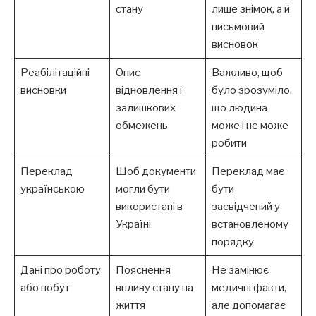
стану
лише знімок, а й
письмовий
висновок
Реабілітаційні
Опис
Важливо, щоб
висновки
відновлення і
було зрозуміло,
залишкових
що людина
обмежень
може і не може
робити
Переклад
Щоб документи
Переклад має
українською
могли бути
бути
використані в
засвідчений у
Україні
встановленому
порядку
Дані про роботу
Пояснення
Не замінює
або побут
впливу стану на
медичні факти,
життя
але допомагає