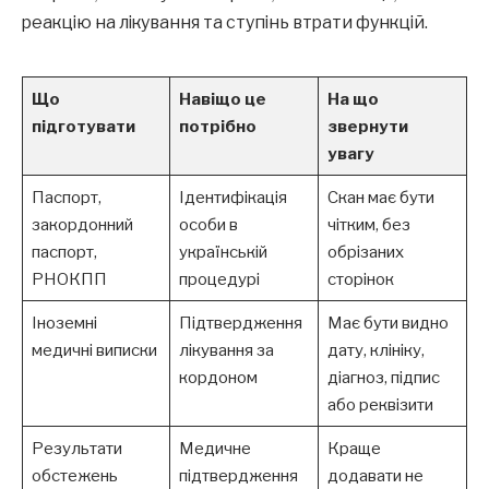
реакцію на лікування та ступінь втрати функцій.
Що
Навіщо це
На що
підготувати
потрібно
звернути
увагу
Паспорт,
Ідентифікація
Скан має бути
закордонний
особи в
чітким, без
паспорт,
українській
обрізаних
РНОКПП
процедурі
сторінок
Іноземні
Підтвердження
Має бути видно
медичні виписки
лікування за
дату, клініку,
кордоном
діагноз, підпис
або реквізити
Результати
Медичне
Краще
обстежень
підтвердження
додавати не