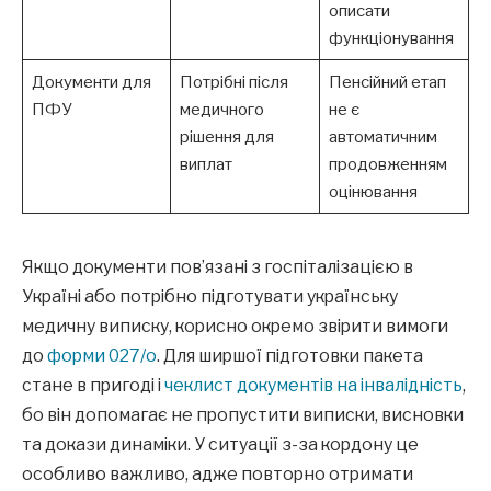
описати
функціонування
Документи для
Потрібні після
Пенсійний етап
ПФУ
медичного
не є
рішення для
автоматичним
виплат
продовженням
оцінювання
Якщо документи пов’язані з госпіталізацією в
Україні або потрібно підготувати українську
медичну виписку, корисно окремо звірити вимоги
до
форми 027/о
. Для ширшої підготовки пакета
стане в пригоді і
чеклист документів на інвалідність
,
бо він допомагає не пропустити виписки, висновки
та докази динаміки. У ситуації з-за кордону це
особливо важливо, адже повторно отримати