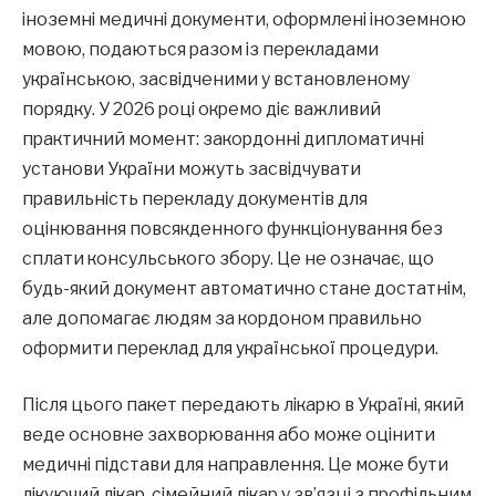
іноземні медичні документи, оформлені іноземною
мовою, подаються разом із перекладами
українською, засвідченими у встановленому
порядку. У 2026 році окремо діє важливий
практичний момент: закордонні дипломатичні
установи України можуть засвідчувати
правильність перекладу документів для
оцінювання повсякденного функціонування без
сплати консульського збору. Це не означає, що
будь-який документ автоматично стане достатнім,
але допомагає людям за кордоном правильно
оформити переклад для української процедури.
Після цього пакет передають лікарю в Україні, який
веде основне захворювання або може оцінити
медичні підстави для направлення. Це може бути
лікуючий лікар, сімейний лікар у зв’язці з профільним