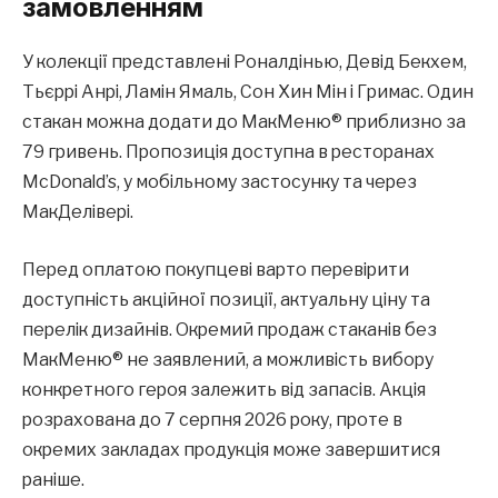
замовленням
У колекції представлені Роналдінью, Девід Бекхем,
Тьєррі Анрі, Ламін Ямаль, Сон Хин Мін і Гримас. Один
стакан можна додати до МакМеню® приблизно за
79 гривень. Пропозиція доступна в ресторанах
McDonald’s, у мобільному застосунку та через
МакДелівері.
Перед оплатою покупцеві варто перевірити
доступність акційної позиції, актуальну ціну та
перелік дизайнів. Окремий продаж стаканів без
МакМеню® не заявлений, а можливість вибору
конкретного героя залежить від запасів. Акція
розрахована до 7 серпня 2026 року, проте в
окремих закладах продукція може завершитися
раніше.