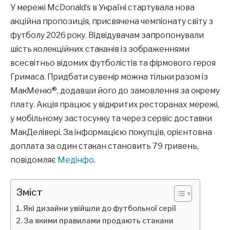
У мережі McDonald’s в Україні стартувала нова
акційна пропозиція, присвячена чемпіонату світу з
футболу 2026 року. Відвідувачам запропонували
шість колекційних стаканів із зображеннями
всесвітньо відомих футболістів та фірмового героя
Гримаса. Придбати сувенір можна тільки разом із
МакМеню®, додавши його до замовлення за окрему
плату. Акція працює у відкритих ресторанах мережі,
у мобільному застосунку та через сервіс доставки
МакДелівері. За інформацією покупців, орієнтовна
доплата за один стакан становить 79 гривень,
повідомляє
Медінфо
.
Зміст
Які дизайни увійшли до футбольної серії
За якими правилами продають стакани