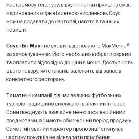
має кремову текстуру, відчутні нотки гірчиці та смак
маринованих огірків із легкою кислинкою. Соус
можна додавати до картоплі, нагетсів та інших
позицій.
Соус «Біг Мак»
не входить до кожного МакМеню®
за замовчуванням. Його необхідно вибрати окремо
та оплатити відповідно до ціни в меню. Доступність
цього товару, як і стаканів, залежить від запасів
конкретного ресторану.
Тематичні кампанії під час великих футбольних
турнірів традиційно викликають значний інтерес.
Вони поєднують звичайне меню з колекційними
предметами, які мають обмежений період продажу.
Саме лімітований характер пропозиції спонукає
частину покупців не відкладати придбання.