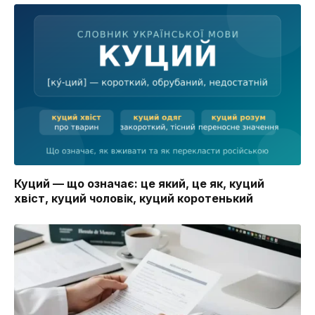
Куций — що означає: це який, це як, куций
хвіст, куций чоловік, куций коротенький