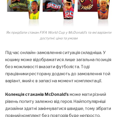
Як придбати стакан FIFA World Cup у McDonald’s та які варіанти
доступні: ціна та умови
Під час онлайн-замовлення ситуація складніша. У
кошику може відображатися лише загальна позиція
без можливості вказати футболіста. Тоді
працівники ресторану додають до замовлення той
варіант, який є в запасі на момент комплектації.
Колекція стаканів McDonald’s
може мати різний
рівень попиту залежно від героя. Найпопулярніші
дизайни здатні закінчуватися швидше, тому зібрати
повний комплект без повторів буде непросто.