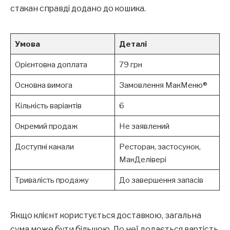
стакан справді додано до кошика.
Умова
Деталі
Орієнтовна доплата
79 грн
Основна вимога
Замовлення МакМеню®
Кількість варіантів
6
Окремий продаж
Не заявлений
Доступні канали
Ресторан, застосунок,
МакДелівері
Тривалість продажу
До завершення запасів
Якщо клієнт користується доставкою, загальна
сума може бути більшою. До неї додається вартість