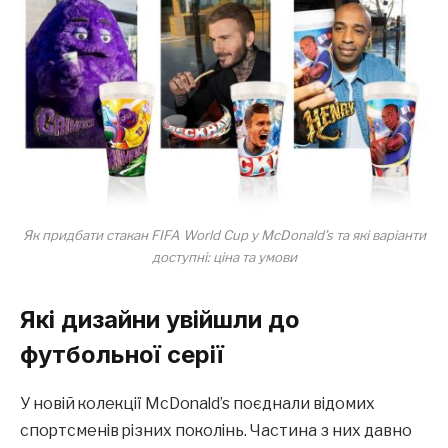
Як придбати стакан FIFA World Cup у McDonald’s та які варіанти
доступні: ціна та умови
Які дизайни увійшли до
футбольної серії
У новій колекції McDonald’s поєднали відомих
спортсменів різних поколінь. Частина з них давно