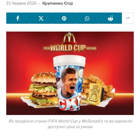
15 Червня 2026
Крупченко Єгор
Як придбати стакан FIFA World Cup у McDonald’s та які варіанти
доступні: ціна та умови