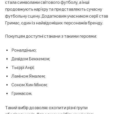
стала символами світового футболу, а інші
продовжують кар’єру та представляють сучасну
футбольну сцену. Додатковим учасником серії став
Гримас, один із найвідоміших персонажів бренду.
Покупцям доступні стакани з такими героями:
Роналдінью;
Девідом Бекхемом;
Тьєррі Анрі;
Ламіном Ямалем;
Соном Хин Міном;
Гримасом.
Такий вибір дозволяє охопити різні групи