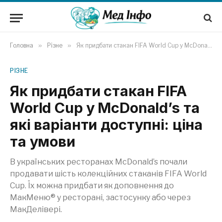
Головна
»
Різне
»
Як придбати стакан FIFA World Cup у McDonald’s та які варіанти доступні: ціна та умови
РІЗНЕ
Як придбати стакан FIFA
World Cup у McDonald’s та
які варіанти доступні: ціна
та умови
В українських ресторанах McDonald’s почали
продавати шість колекційних стаканів FIFA World
Cup. Їх можна придбати як доповнення до
МакМеню® у ресторані, застосунку або через
МакДелівері.