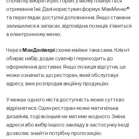
спочатку вибрати ресторан, у якому планується
отримання їжі. Далі користувач формує МакМеню®
та переглядає доступні доповнення. Якщо стакани
залишилися в запасах, відповідна позиція з’явиться
в електронному меню.
Через
МакДелівері
схема майже така сама. Клієнт
обирає набір, додає сувенір і переходить до
оформлення доставки. Якщо позиція відсутня, це
може означати, що ресторан, який обслуговує
адресу, вже розпродав акційну продукцію.
У межах одного міста доступність може суттєво
відрізнятися. Один ресторан може мати кілька
дизайнів, тоді як інший не матиме жодного. Зміна
адреси або вибір іншого закладу в застосунку іноді
дозволяє знайти потрібну пропозицію.