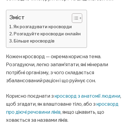
Зміст
Як розгадувати кросворди
Розгадуйте кросворди онлайн
Більше кросвордів
Кожен кросворд — окрема корисна тема.
Розгадуючи, легко запамʼятати, які мінерали
потрібні організму, з чого складається
збалансований раціон і що руйнує сон.
Корисно поєднати з
кросворд з анатомії людини
,
щоб згадати, як влаштоване тіло, або з
кросворд
про діючі речовини ліків
, якщо цікавить, що
ховається за назвами ліків.