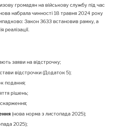
зову громадян на військову службу під час
анова набрала чинності 18 травня 2024 року
випадково: Закон 3633 встановив рамку, а
 реалізації.
ають заяви на відстрочку;
стави відстрочки (Додаток 5);
ок подання;
яття рішень;
оскарження;
ення
(нова норма з листопада 2025);
пада 2025);