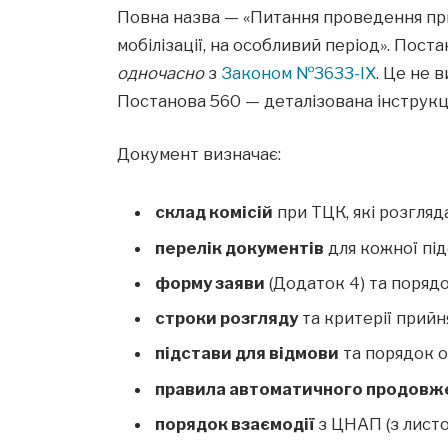
Повна назва — «Питання проведення при
мобілізації, на особливий період». Пост
одночасно
з
Законом №3633-IX
. Це не 
Постанова 560 — деталізована інструкція
Документ визначає:
склад комісій
при ТЦК, які розгляд
перелік документів
для кожної під
форму заяви
(Додаток 4) та поряд
строки розгляду
та критерії прийн
підстави для відмови
та порядок 
правила автоматичного продовж
порядок взаємодії
з ЦНАП (з листо