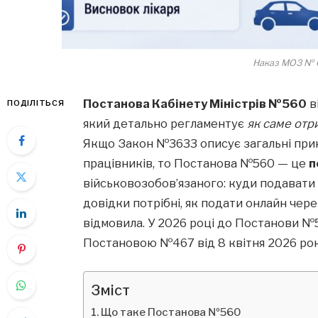
Наказ МОЗ № 65
Постанова Кабінету Міністрів №560
в
ПОДІЛІТЬСЯ
який детально регламентує
як саме отри
Якщо Закон №3633 описує загальні пр
працівників, то Постанова №560 — це
п
військовозобов’язаного: куди подавати д
довідки потрібні, як подати онлайн чере
відмовила. У 2026 році до Постанови №
Постановою №467 від 8 квітня 2026 ро
Зміст
Що таке Постанова №560