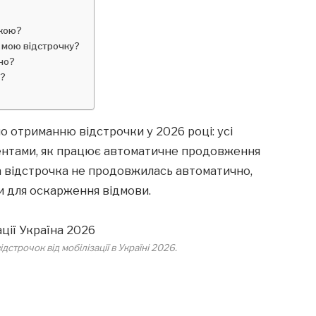
чкою?
 мою відстрочку?
но?
и?
о отриманню відстрочки у 2026 році: усі
ментами, як працює автоматичне продовження
а відстрочка не продовжилась автоматично,
ки для оскарження відмови.
дстрочок від мобілізації в Україні 2026.
0