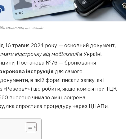
: медогляд для водіїв
ід 16 травня 2024 року — основний документ,
мати відстрочку від мобілізації
в Україні.
инципи, Постанова №76 — бронювання
окрокова інструкція
для самого
окументи, в якій формі писати заяву, які
з «Резерв+» і що робити, якщо комісія при ТЦК
560 внесено чимало змін, зокрема
ку, яка спростила процедуру через ЦНАПи.