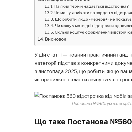
На який термін надається відстрочка?
Чи можу я виїхати за кордон з відстро
Що робити, якщо «Резерв+» не показує
Чи можу я мати дві відстрочки одночас
Скільки коштує оформлення відстрочк
Висновок
У цій статті — повний практичний гайд п
категорії підстав з конкретними доку
з листопада 2025, що робити, якщо ваш
як правильно скласти заяву та які стро
Постанова №560: усі категорії ві
Що таке Постанова №56