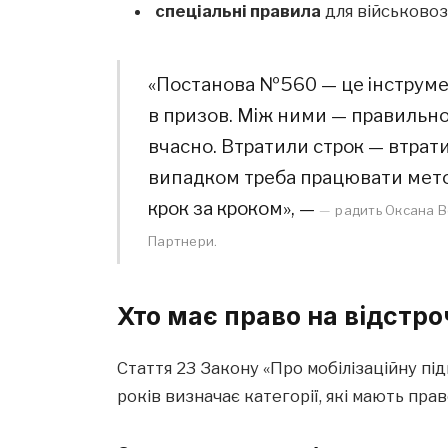
спеціальні правила
для військовоз
«Постанова №560 — це інструмен
в призов. Між ними — правильно
вчасно. Втратили строк — втрат
випадком треба працювати мето
крок за кроком», —
радить Оксана В
Партнери.
Хто має право на відстро
Стаття 23 Закону «Про мобілізаційну під
років визначає категорії, які мають прав