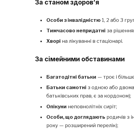
За станом здоров’я
Особи з інвалідністю
1, 2 або 3 гру
Тимчасово непридатні
за рішенням
Хворі
на лікуванні в стаціонарі.
За сімейними обставинами
Багатодітні батьки
— троє і більше
Батьки самотні
з одною або двома 
батьківських прав, є за кордоном);
Опікуни
неповнолітніх сиріт;
Особи, що доглядають
родичів з і
року — розширений перелік);