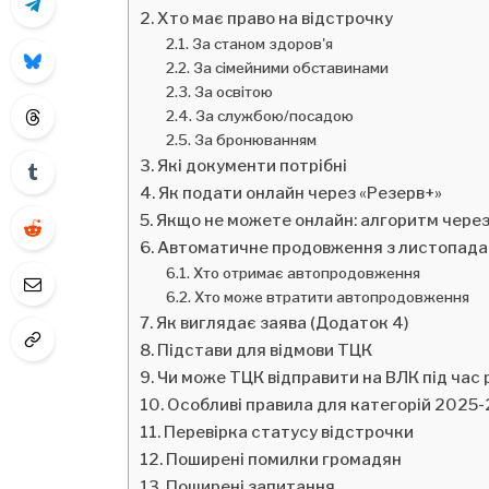
Хто має право на відстрочку
За станом здоров'я
За сімейними обставинами
За освітою
За службою/посадою
За бронюванням
Які документи потрібні
Як подати онлайн через «Резерв+»
Якщо не можете онлайн: алгоритм чере
Автоматичне продовження з листопада
Хто отримає автопродовження
Хто може втратити автопродовження
Як виглядає заява (Додаток 4)
Підстави для відмови ТЦК
Чи може ТЦК відправити на ВЛК під час 
Особливі правила для категорій 2025
Перевірка статусу відстрочки
Поширені помилки громадян
Поширені запитання