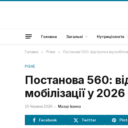
Головна
Загальні
Нутриціологія
Головна
»
Різне
»
Постанова 560: відстрочка від мобіліза
РІЗНЕ
Постанова 560: ві
мобілізації у 2026
15 Червня 2026
Мазур Іванка
Facebook
Twitter
Pint