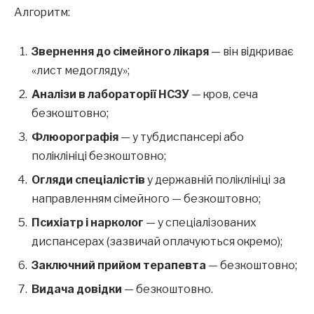
Алгоритм:
Звернення до сімейного лікаря
— він відкриває
«лист медогляду»;
Аналізи в лабораторії НСЗУ
— кров, сеча
безкоштовно;
Флюорографія
— у тубдиспансері або
поліклініці безкоштовно;
Огляди спеціалістів
у державній поліклініці за
направленням сімейного — безкоштовно;
Психіатр і нарколог
— у спеціалізованих
диспансерах (зазвичай оплачуються окремо);
Заключний прийом терапевта
— безкоштовно;
Видача довідки
— безкоштовно.