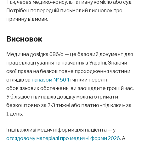
Так, через медико-консультативну комісію або суд.
Потрібен попередній письмовий висновок про
причину відмови.
Висновок
Медична довідка 086/о — це базовий документ для
працевлаштування та навчання в Україні. Знаючи
свої права на безкоштовне проходження частини
оглядів за
наказом № 504
і чіткий перелік
обов’язкових обстежень, ви заощадите гроші й час.
У більшості випадків довідку можна отримати
безкоштовно за 2-3 тижні або платно «під ключ» за
1 день.
Інші важливі медичні форми для пацієнта — у
оглядовому матеріалі про медичні форми 2026
. А