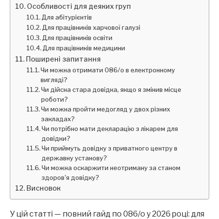
Особливості для деяких груп
Для абітурієнтів
Для працівників харчової галузі
Для працівників освіти
Для працівників медицини
Поширені запитання
Чи можна отримати 086/о в електронному
вигляді?
Чи дійсна стара довідка, якщо я змінив місце
роботи?
Чи можна пройти медогляд у двох різних
закладах?
Чи потрібно мати декларацію з лікарем для
довідки?
Чи приймуть довідку з приватного центру в
державну установу?
Чи можна оскаржити неотриману за станом
здоров'я довідку?
Висновок
У цій статті — повний гайд по 086/о у 2026 році: для