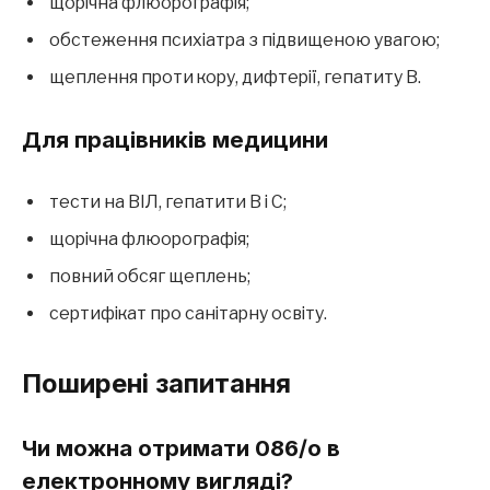
щорічна флюорографія;
обстеження психіатра з підвищеною увагою;
щеплення проти кору, дифтерії, гепатиту B.
Для працівників медицини
тести на ВІЛ, гепатити B і C;
щорічна флюорографія;
повний обсяг щеплень;
сертифікат про санітарну освіту.
Поширені запитання
Чи можна отримати 086/о в
електронному вигляді?