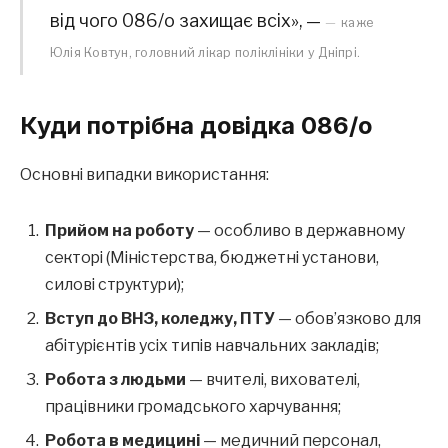
від чого 086/о захищає всіх», —
каже
Юлія Ковтун, головний лікар поліклініки у Дніпрі.
Куди потрібна довідка 086/о
Основні випадки використання:
Прийом на роботу
— особливо в державному
секторі (Міністерства, бюджетні установи,
силові структури);
Вступ до ВНЗ, коледжу, ПТУ
— обов’язково для
абітурієнтів усіх типів навчальних закладів;
Робота з людьми
— вчителі, вихователі,
працівники громадського харчування;
Робота в медицині
— медичний персонал,