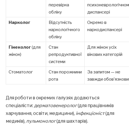
перевірка
психоневрологічно
обліку
диспансері
Нарколог
Відсутність
Окремо в
наркологічного
наркодиспансері
обліку
Гінеколог
(для
Стан
Для жінок усіх
жінок)
репродуктивної
вікових категорій
системи
Стоматолог
Стан порожнини
За запитом — не
рота
завжди обов’язкови
Для роботи в окремих галузях додаються
спеціалісти:
дерматовенеролог
(для працівників
харчування, освіти, медицини),
інфекціоніст
(для
медиків),
пульмонолог
(для шахтарів).