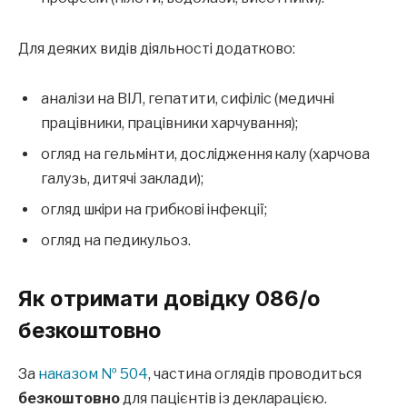
Для деяких видів діяльності додатково:
аналізи на ВІЛ, гепатити, сифіліс (медичні
працівники, працівники харчування);
огляд на гельмінти, дослідження калу (харчова
галузь, дитячі заклади);
огляд шкіри на грибкові інфекції;
огляд на педикульоз.
Як отримати довідку 086/о
безкоштовно
За
наказом № 504
, частина оглядів проводиться
безкоштовно
для пацієнтів із декларацією.