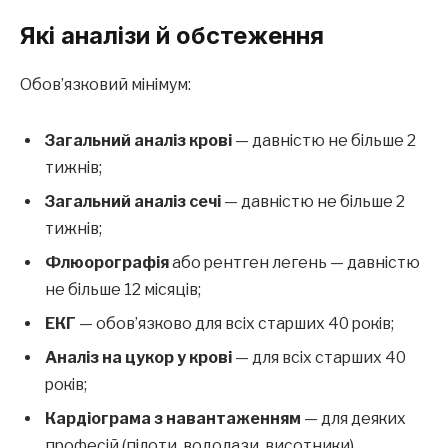
Які аналізи й обстеження
Обов’язковий мінімум:
Загальний аналіз крові
— давністю не більше 2
тижнів;
Загальний аналіз сечі
— давністю не більше 2
тижнів;
Флюорографія
або рентген легень — давністю
не більше 12 місяців;
ЕКГ
— обов’язково для всіх старших 40 років;
Аналіз на цукор у крові
— для всіх старших 40
років;
Кардіограма з навантаженням
— для деяких
професій (пілоти, водолази, висотники).