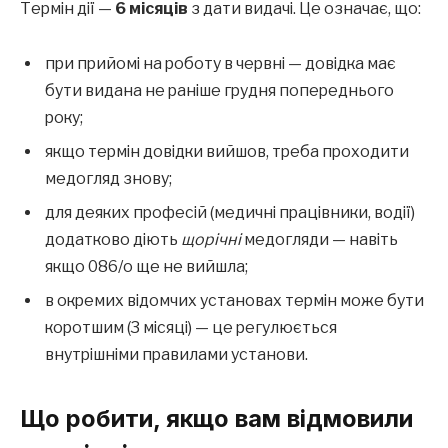
Термін дії —
6 місяців
з дати видачі. Це означає, що:
при прийомі на роботу в червні — довідка має
бути видана не раніше грудня попереднього
року;
якщо термін довідки вийшов, треба проходити
медогляд знову;
для деяких професій (медичні працівники, водії)
додатково діють
щорічні
медогляди — навіть
якщо 086/о ще не вийшла;
в окремих відомчих установах термін може бути
коротшим (3 місяці) — це регулюється
внутрішніми правилами установи.
Що робити, якщо вам відмовили