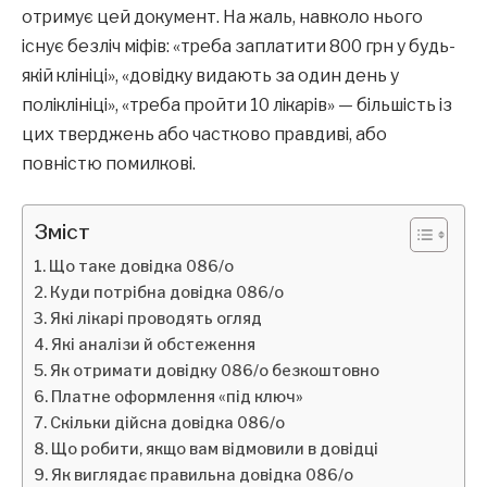
отримує цей документ. На жаль, навколо нього
існує безліч міфів: «треба заплатити 800 грн у будь-
якій клініці», «довідку видають за один день у
поліклініці», «треба пройти 10 лікарів» — більшість із
цих тверджень або частково правдиві, або
повністю помилкові.
Зміст
Що таке довідка 086/о
Куди потрібна довідка 086/о
Які лікарі проводять огляд
Які аналізи й обстеження
Як отримати довідку 086/о безкоштовно
Платне оформлення «під ключ»
Скільки дійсна довідка 086/о
Що робити, якщо вам відмовили в довідці
Як виглядає правильна довідка 086/о