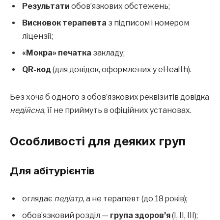
Результати
обов’язкових обстежень;
Висновок терапевта
з підписом і номером
ліцензії;
«Мокра» печатка
закладу;
QR-код
(для довідок, оформлених у eHealth).
Без хоча б одного з обов’язкових реквізитів довідка
недійсна
, її не приймуть в офіційних установах.
Особливості для деяких груп
Для абітурієнтів
оглядає
педіатр
, а не терапевт (до 18 років);
обов’язковий розділ —
група здоров’я
(І, ІІ, ІІІ);