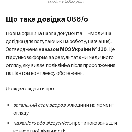
спорту у 2026 році.
Що таке довідка 086/о
Повна офіційна назва документа — «Медична
довідка (для вступаючих на роботу, навчання)».
Затверджена
наказом МОЗ України № 110
. Це
підсумкова форма за результатами медичного
огляду, яку видає поліклініка після проходження
пацієнтом комплексу обстежень.
Довідка свідчить про:
загальний стан здоров’я
людини на момент
огляду;
наявність або відсутність
протипоказань для
конкретної діяльності;