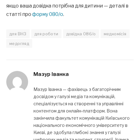
якщо ваша довідка потрібна для дитини — деталі в
статті про
форму 080/о
.
для ВНЗ
для роботи
довідка 086/о
медкомісія
медогляд
Мазур Іванка
Мазур Іванка — фахівець з багаторічним
досвідом у галузі медіа та комунікацій,
спеціалізується на створенні та управлінні
контентом для онлайн-платформ. Вона
закінчила факультет комунікацій Київського
національного економічного університету в
Києві, де здобула глибокі знання у галузі
цифрових медіа та контент-стратегії. Іванка