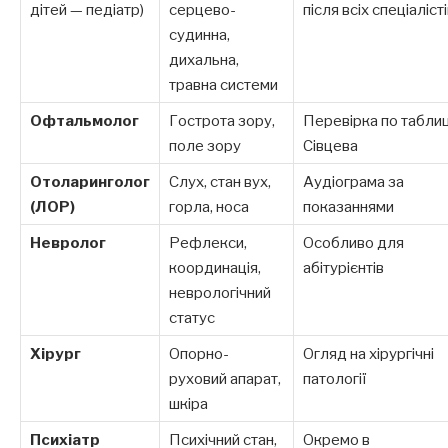
дітей — педіатр)
серцево-
після всіх спеціаліст
судинна,
дихальна,
травна системи
Офтальмолог
Гострота зору,
Перевірка по таблиц
поле зору
Сівцева
Отоларинголог
Слух, стан вух,
Аудіограма за
(ЛОР)
горла, носа
показаннями
Невролог
Рефлекси,
Особливо для
координація,
абітурієнтів
неврологічний
статус
Хірург
Опорно-
Огляд на хірургічні
руховий апарат,
патології
шкіра
Психіатр
Психічний стан,
Окремо в