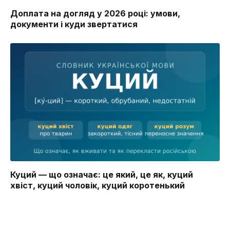
Доплата на догляд у 2026 році: умови,
документи і куди звертатися
Куций — що означає: це який, це як, куций
хвіст, куций чоловік, куций коротенький