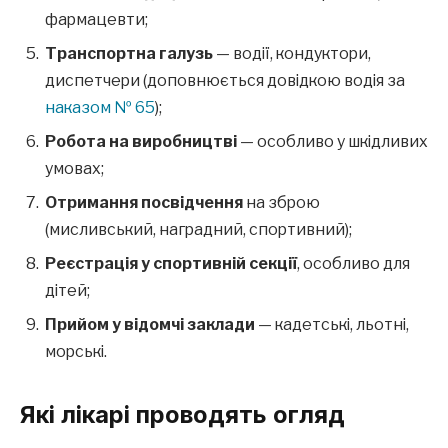
фармацевти;
Транспортна галузь
— водії, кондуктори,
диспетчери (доповнюється довідкою водія за
наказом № 65
);
Робота на виробництві
— особливо у шкідливих
умовах;
Отримання посвідчення
на зброю
(мисливський, наградний, спортивний);
Реєстрація у спортивній секції
, особливо для
дітей;
Прийом у відомчі заклади
— кадетські, льотні,
морські.
Які лікарі проводять огляд