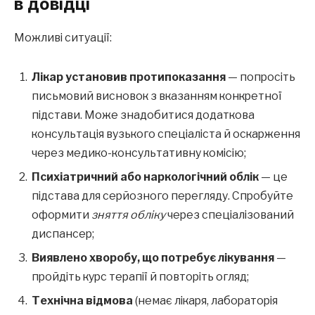
в довідці
Можливі ситуації:
Лікар установив протипоказання
— попросіть
письмовий висновок з вказанням конкретної
підстави. Може знадобитися додаткова
консультація вузького спеціаліста й оскарження
через медико-консультативну комісію;
Психіатричний або наркологічний облік
— це
підстава для серйозного перегляду. Спробуйте
оформити
зняття обліку
через спеціалізований
диспансер;
Виявлено хворобу, що потребує лікування
—
пройдіть курс терапії й повторіть огляд;
Технічна відмова
(немає лікаря, лабораторія