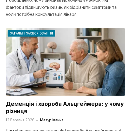
Розбираємо, чому виникає молочниця у жінок, які
фактори підвищують ризик, як відрізнити симптоми та
коли потрібна консультація лікаря.
ЗАГАЛЬНІ ЗАХВОРЮВАННЯ
Деменція і хвороба Альцгеймера: у чому
різниця
12 Березня 2026
Мазур Іванка
Чим відрізняються деменція і хвороба Альцгеймера, які