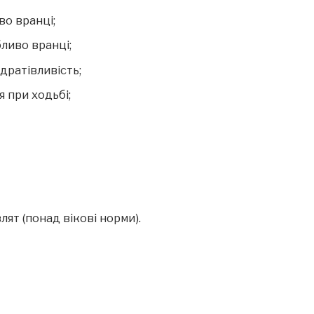
во вранці;
ливо вранці;
 дратівливість;
 при ходьбі;
лят (понад вікові норми).