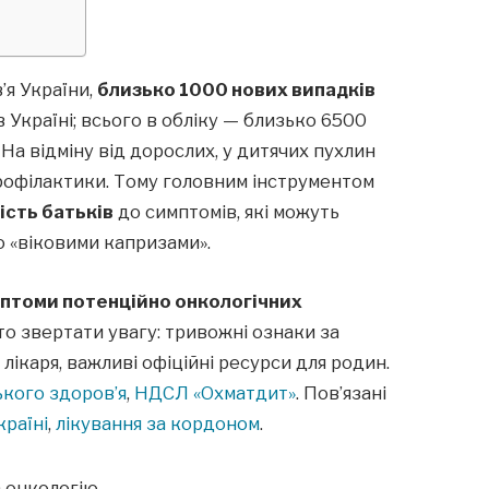
’я України,
близько 1000 нових випадків
 Україні; всього в обліку — близько 6500
На відміну від дорослих, у дитячих пухлин
рофілактики. Тому головним інструментом
ість батьків
до симптомів, які можуть
 «віковими капризами».
птоми потенційно онкологічних
о звертати увагу: тривожні ознаки за
лікаря, важливі офіційні ресурси для родин.
кого здоров’я
,
НДСЛ «Охматдит»
. Пов’язані
країні
,
лікування за кордоном
.