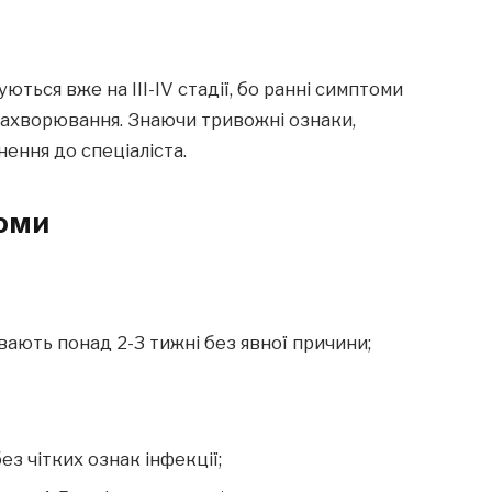
.
ються вже на III-IV стадії, бо ранні симптоми
 захворювання. Знаючи тривожні ознаки,
ення до спеціаліста.
томи
ривають понад 2-3 тижні без явної причини;
з чітких ознак інфекції;