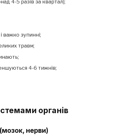
над 4-5 разів за квартал);
 і важко зупинні;
еликих травм;
минають;
зменшуються 4-6 тижнів;
истемами органів
(мозок, нерви)