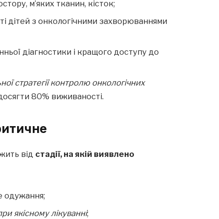
тору, м’яких тканин, кісток;
сті дітей з онкологічними захворюваннями
нньої діагностики і кращого доступу до
ної стратегії контролю онкологічних
досягти 80% виживаності.
ритичне
ежить від
стадії, на якій виявлено
не одужання;
при якісному лікуванні
;