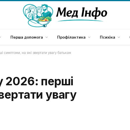
Перша допомога
Профілактика
Психіка
і симптоми, на які звертати увагу батькам
у 2026: перші
звертати увагу