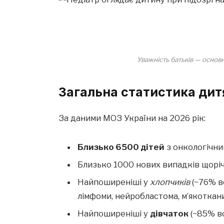
Уважність батьків — основ
Загальна статистика дитя
За даними МОЗ України на 2026 рік:
Близько 6500 дітей
з онкологічн
Близько 1000 нових випадків щоріч
Найпоширеніші у
хлопчиків
(~76% вс
лімфоми, нейробластома, м’якоткани
Найпоширеніші у
дівчаток
(~85% вс