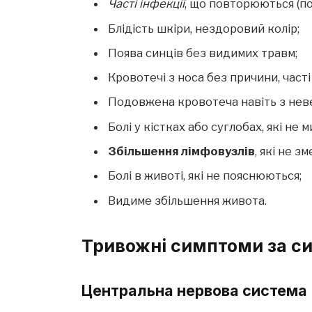
Часті інфекції
, що повторюються (по
Блідість шкіри, нездоровий колір;
Поява синців без видимих травм;
Кровотечі з носа без причини, часті
Подовжена кровотеча навіть з нев
Болі у кістках або суглобах, які не 
Збільшення лімфовузлів
, які не 
Болі в животі, які не пояснюються;
Видиме збільшення живота.
Тривожні симптоми за с
Центральна нервова система 