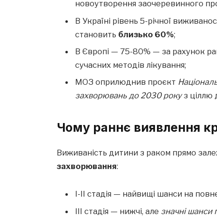
новоутворення заочеревинного прос
В Україні рівень 5-річної виживано
становить
близько 60%
;
В Європі — 75-80% — за рахунок ра
сучасних методів лікування;
МОЗ оприлюднив проєкт
Національ
захворювань до 2030 року
з ціллю 
Чому раннє виявлення к
Виживаність дитини з раком прямо зал
захворювання
:
I-II стадія — найвищі шанси на пов
III стадія — нижчі, але
значні шанси 