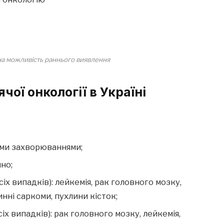
на можливість раннього виявлення
чої онкології в Україні
ими захворюваннями;
но;
іх випадків): лейкемія, рак головного мозку,
нні саркоми, пухлини кісток;
іх випадків): рак головного мозку, лейкемія,