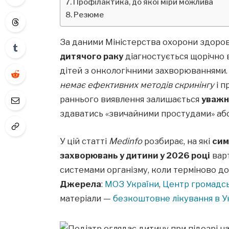
Профілактика, до якої міри можлива
Резюме
За даними Міністерства охорони здоров
дитячого раку
діагностується щорічно в
дітей з онкологічними захворюваннями. 
немає ефективних методів скринінгу
і п
раннього виявлення залишається
уважн
здаватись «звичайними простудами» або
У цій статті
Medinfo
розбирає, на які
сим
захворювань у дитини у 2026 році
варт
системами організму, коли терміново до 
Джерела
:
МОЗ України
,
Центр громадсь
матеріали —
безкоштовне лікування в У