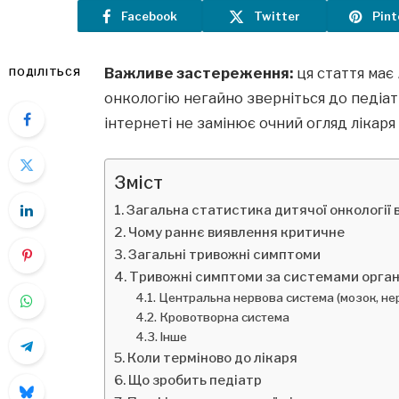
Facebook
Twitter
Pint
Важливе застереження:
ця стаття має
ПОДІЛІТЬСЯ
онкологію негайно зверніться до педіат
інтернеті не замінює очний огляд лікаря 
Зміст
Загальна статистика дитячої онкології в
Чому раннє виявлення критичне
Загальні тривожні симптоми
Тривожні симптоми за системами орган
Центральна нервова система (мозок, не
Кровотворна система
Інше
Коли терміново до лікаря
Що зробить педіатр