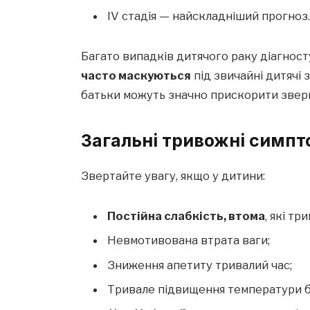
IV стадія — найскладніший прогноз
Багато випадків дитячого раку діагносту
часто маскуються
під звичайні дитячі
батьки можуть значно прискорити зверн
Загальні тривожні симп
Звертайте увагу, якщо у дитини:
Постійна слабкість, втома
, які т
Невмотивована втрата ваги;
Зниження апетиту тривалий час;
Тривале підвищення температури бе