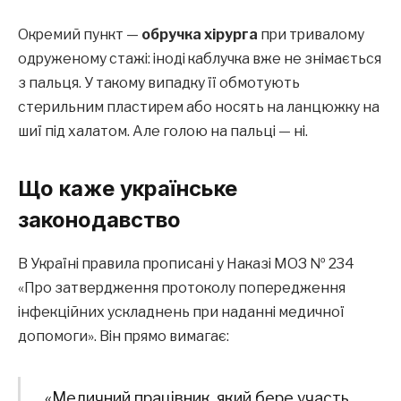
Окремий пункт —
обручка хірурга
при тривалому
одруженому стажі: іноді каблучка вже не знімається
з пальця. У такому випадку її обмотують
стерильним пластирем або носять на ланцюжку на
шиї під халатом. Але голою на пальці — ні.
Що каже українське
законодавство
В Україні правила прописані у Наказі МОЗ № 234
«Про затвердження протоколу попередження
інфекційних ускладнень при наданні медичної
допомоги». Він прямо вимагає:
«Медичний працівник, який бере участь