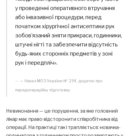
у проведенні оперативного втручання
або інвазивної процедури, перед
початком хірургічної антисептики рук
зобов’язаний зняти прикраси, годинники,
штучні нігті та забезпечити відсутність
будь-яких сторонніх предметів у зоні
рук і передпліч».
— Наказ МОЗ України № 234, додаток про
передопераційну підготовку
Невиконання — це порушення, за яке головний
лікар має право відсторонити співробітника від
операції. На практиці так і трапляється: новачка-
ординатора з годинником просто розвертають у