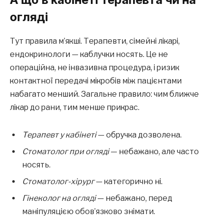
огляді
Тут правила м’якші. Терапевти, сімейні лікарі,
ендокринологи — каблучки носять. Це не
операційна, не інвазивна процедура, і ризик
контактної передачі мікробів між пацієнтами
набагато менший. Загальне правило: чим ближче
лікар до рани, тим менше прикрас.
Терапевт у кабінеті
— обручка дозволена.
Стоматолог при огляді
— небажано, але часто
носять.
Стоматолог-хірург
— категорично ні.
Гінеколог на огляді
— небажано, перед
маніпуляцією обов’язково знімати.