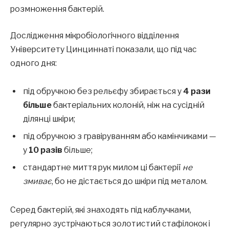
розмноження бактерій.
Дослідження мікробіологічного відділення
Університету Цинциннаті показали, що під час
одного дня:
під обручкою без рельєфу збирається у
4 рази
більше
бактеріальних колоній, ніж на сусідній
ділянці шкіри;
під обручкою з гравіруванням або камінчиками —
у
10 разів
більше;
стандартне миття рук милом ці бактерії
не
змиває
, бо не дістається до шкіри під металом.
Серед бактерій, які знаходять під каблучками,
регулярно зустрічаються золотистий стафілокок і