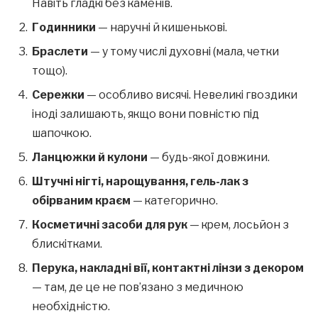
Навіть гладкі без каменів.
Годинники
— наручні й кишенькові.
Браслети
— у тому числі духовні (мала, четки
тощо).
Сережки
— особливо висячі. Невеликі гвоздики
іноді залишають, якщо вони повністю під
шапочкою.
Ланцюжки й кулони
— будь-якої довжини.
Штучні нігті, нарощування, гель-лак з
обірваним краєм
— категорично.
Косметичні засоби для рук
— крем, лосьйон з
блискітками.
Перука, накладні вії, контактні лінзи з декором
— там, де це не пов’язано з медичною
необхідністю.