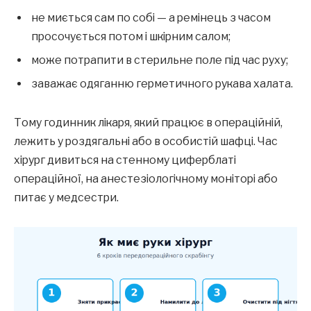
не миється сам по собі — а ремінець з часом
просочується потом і шкірним салом;
може потрапити в стерильне поле під час руху;
заважає одяганню герметичного рукава халата.
Тому годинник лікаря, який працює в операційній,
лежить у роздягальні або в особистій шафці. Час
хірург дивиться на стенному циферблаті
операційної, на анестезіологічному моніторі або
питає у медсестри.