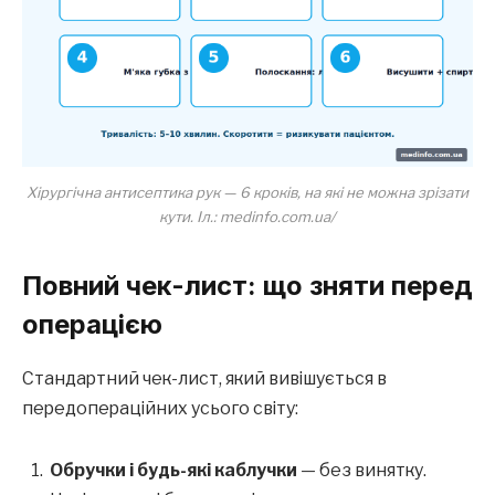
Хірургічна антисептика рук — 6 кроків, на які не можна зрізати
кути. Іл.: medinfo.com.ua/
Повний чек-лист: що зняти перед
операцією
Стандартний чек-лист, який вивішується в
передопераційних усього світу:
Обручки і будь-які каблучки
— без винятку.