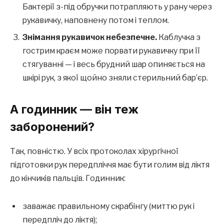
Бактерії з-під обручки потрапляють у рану через
рукавичку, наповнену потом і теплом.
Знімання рукавичок небезпечне.
Каблучка з
гострим краєм може порвати рукавичку при її
стягуванні — і весь брудний шар опиняється на
шкірі рук, з якої щойно зняли стерильний бар’єр.
А годинник — він теж
заборонений?
Так, повністю. У всіх протоколах хірургічної
підготовки рук передпліччя має бути голим від ліктя
до кінчиків пальців. Годинник:
заважає правильному скрабінгу (миттю рук і
передпліч до ліктя);