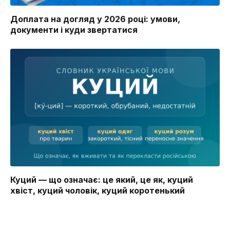
Доплата на догляд у 2026 році: умови,
документи і куди звертатися
Куций — що означає: це який, це як, куций
хвіст, куций чоловік, куций коротенький