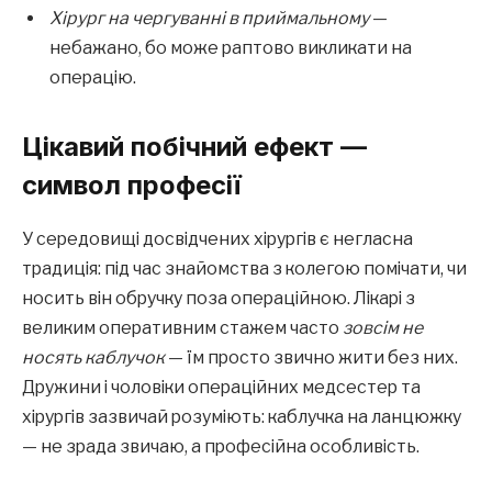
Хірург на чергуванні в приймальному
—
небажано, бо може раптово викликати на
операцію.
Цікавий побічний ефект —
символ професії
У середовищі досвідчених хірургів є негласна
традиція: під час знайомства з колегою помічати, чи
носить він обручку поза операційною. Лікарі з
великим оперативним стажем часто
зовсім не
носять каблучок
— їм просто звично жити без них.
Дружини і чоловіки операційних медсестер та
хірургів зазвичай розуміють: каблучка на ланцюжку
— не зрада звичаю, а професійна особливість.