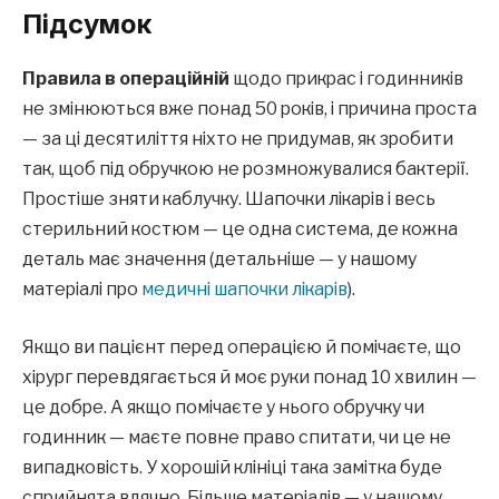
Підсумок
Правила в операційній
щодо прикрас і годинників
не змінюються вже понад 50 років, і причина проста
— за ці десятиліття ніхто не придумав, як зробити
так, щоб під обручкою не розмножувалися бактерії.
Простіше зняти каблучку. Шапочки лікарів і весь
стерильний костюм — це одна система, де кожна
деталь має значення (детальніше — у нашому
матеріалі про
медичні шапочки лікарів
).
Якщо ви пацієнт перед операцією й помічаєте, що
хірург перевдягається й моє руки понад 10 хвилин —
це добре. А якщо помічаєте у нього обручку чи
годинник — маєте повне право спитати, чи це не
випадковість. У хорошій клініці така замітка буде
сприйнята вдячно. Більше матеріалів — у нашому