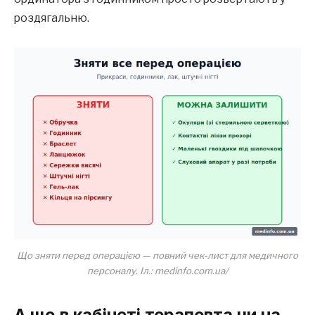
роздягальню.
Що зняти перед операцією — повний чек-лист для медичного
персоналу. Іл.: medinfo.com.ua/
А що в кабінеті терапевта чи на