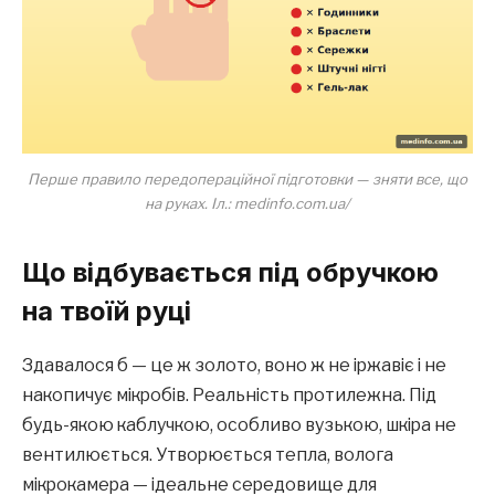
Перше правило передопераційної підготовки — зняти все, що
на руках. Іл.: medinfo.com.ua/
Що відбувається під обручкою
на твоїй руці
Здавалося б — це ж золото, воно ж не іржавіє і не
накопичує мікробів. Реальність протилежна. Під
будь-якою каблучкою, особливо вузькою, шкіра не
вентилюється. Утворюється тепла, волога
мікрокамера — ідеальне середовище для