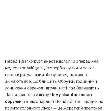
Перед тим як хірург, анестезіолог чи операційна
медсестра увійдуть до оперблоку, вони мають
пройти ритуал, який збоку виглядає дивно:
знімають все, що блищить. Обручки, годинники,
ланцюжки, сережки, штучні нігті, лак. Залишають
тільки голе тіло й шкіру.
Чому лікарі не носять
обручки
під час операції? Це не питання моди й не
примха головного лікаря — це жорсткий протокол