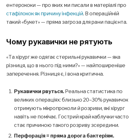
ентерококи — про яких ми писали в матеріалі про
стафілокок як причину інфекцій
. В операційній
такий «букет» — пряма загроза для рани пацієнта.
Чому рукавички не рятують
«Та хірург же одягає стерильні рукавички — яка
різниця, що в нього під ними?» — найпоширеніше
заперечення. Різниця є, і вона критична.
Рукавички рвуться.
Реальна статистика по
великих операціях: близько 20–30% рукавичок
отримують мікропроколи й розриви, які хірург
навіть не помічає. Гострий край каблучки часто
стає причиною такого розриву зсередини.
Перфорація = пряма дорога бактеріям.