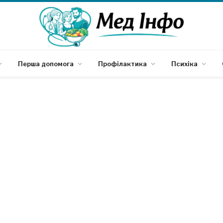
Перша допомога
Профілактика
Психіка