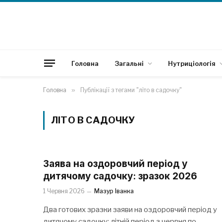
Головна
Загальні
Нутриціологія
Головна
»
Публікації з тегами "літо в садочку"
ЛІТО В САДОЧКУ
Заява на оздоровчий період у
дитячому садочку: зразок 2026
1 Червня 2026
Мазур Іванка
Два готових зразки заяви на оздоровчий період у
дитячому садочку: літній період з червня по