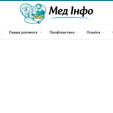
Перша допомога
Профілактика
Психіка