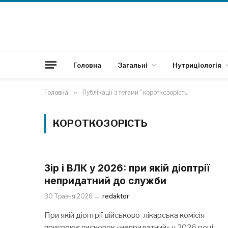
Головна
Загальні
Нутриціологія
Головна
»
Публікації з тегами "короткозорість"
КОРОТКОЗОРІСТЬ
Зір і ВЛК у 2026: при якій діоптрії
непридатний до служби
30 Травня 2026
redaktor
При якій діоптрії військово-лікарська комісія
присвоює висновок «непридатний» у 2026 році: