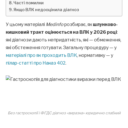
Часті помилки
Якщо ВЛК недооцінила діагноз
У цьому матеріалі
Medinfo
розбирає, як
шлунково-
кишковий тракт оцінюється на ВЛК у 2026 році
:
які діагнози дають непридатність, які — обмеження,
які обстеження готувати. Загальну процедуру — у
матеріалі про як проходить ВЛК
, нормативку — у
пілар-статті про Наказ 402
.
Без гастроскопії і ФГДС діагноз «виразка» юридично слабкий