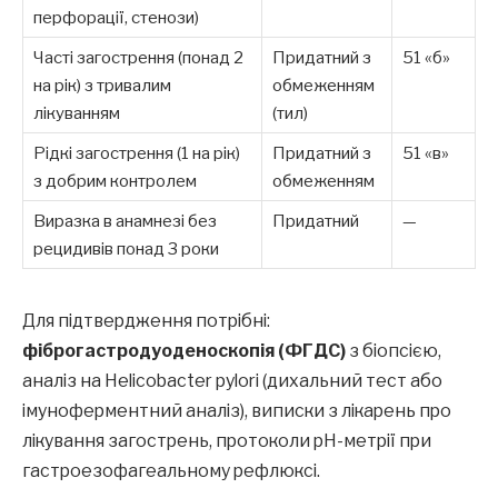
перфорації, стенози)
Часті загострення (понад 2
Придатний з
51 «б»
на рік) з тривалим
обмеженням
лікуванням
(тил)
Рідкі загострення (1 на рік)
Придатний з
51 «в»
з добрим контролем
обмеженням
Виразка в анамнезі без
Придатний
—
рецидивів понад 3 роки
Для підтвердження потрібні:
фіброгастродуоденоскопія (ФГДС)
з біопсією,
аналіз на Helicobacter pylori (дихальний тест або
імуноферментний аналіз), виписки з лікарень про
лікування загострень, протоколи рН-метрії при
гастроезофагеальному рефлюксі.