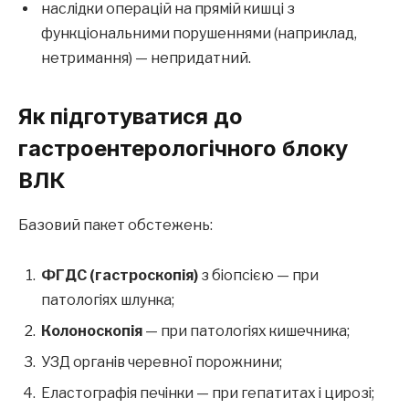
наслідки операцій на прямій кишці з
функціональними порушеннями (наприклад,
нетримання) — непридатний.
Як підготуватися до
гастроентерологічного блоку
ВЛК
Базовий пакет обстежень:
ФГДС (гастроскопія)
з біопсією — при
патологіях шлунка;
Колоноскопія
— при патологіях кишечника;
УЗД органів черевної порожнини;
Еластографія печінки — при гепатитах і цирозі;