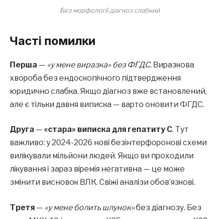
Без морфології діагноз слабкий
Часті помилки
Перша
—
«у мене виразка» без ФГДС
. Виразкова
хвороба без ендоскопічного підтвердження
юридично слабка. Якщо діагноз вже встановлений,
але є тільки давня виписка — варто оновити ФГДС.
Друга
—
«стара» виписка для гепатиту C
. Тут
важливо: у 2024-2026 нові безінтерфоронові схеми
вилікували мільйони людей. Якщо ви проходили
лікування і зараз віремія негативна — це може
змінити висновок ВЛК. Свіжі аналізи обов’язкові.
Третя
—
«у мене болить шлунок»
без діагнозу. Без