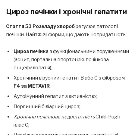
Цироз печінки і хронічні гепатити
Стаття 53 Розкладу хвороб
регулює патології
печінки. Найтяжчі форми, що дають непридатність:
Цироз печінки
з функціональними порушеннями
(асцит, портальна гіпертензія, печінкова
енцефалопатія);
Хронічний вірусний гепатит B або C з фіброзом
F4 за METAVIR
;
Аутоімунний гепатит з активністю;
Первинний біліарний цироз;
Хронічна печінкова недостатність
Child-Pugh
клас C;