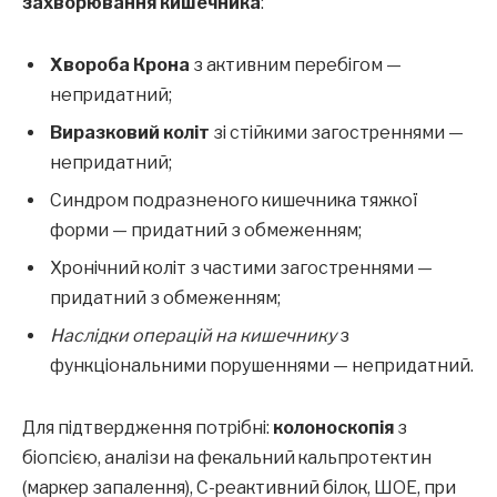
захворювання кишечника
:
Хвороба Крона
з активним перебігом —
непридатний;
Виразковий коліт
зі стійкими загостреннями —
непридатний;
Синдром подразненого кишечника тяжкої
форми — придатний з обмеженням;
Хронічний коліт з частими загостреннями —
придатний з обмеженням;
Наслідки операцій на кишечнику
з
функціональними порушеннями — непридатний.
Для підтвердження потрібні:
колоноскопія
з
біопсією, аналізи на фекальний кальпротектин
(маркер запалення), C-реактивний білок, ШОЕ, при