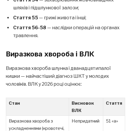
шляхів і підшлункової залози;
Стаття 55
— грижі живота і інші;
Стаття 56-58
— наслідки операцій на органах
травлення.
Виразкова хвороба і ВЛК
Виразкова хвороба шлунка і дванадцятипалої
кишки — найчастіший діагноз ШКТ у молодих
чоловіків. ВЛК у 2026 році оцінює:
Стан
Висновок
Стаття
ВЛК
Виразкова хвороба з
Непридатний
51 «а»
ускладненнями (кровотечі,