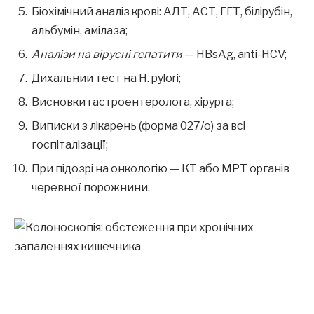
Біохімічний аналіз крові: АЛТ, АСТ, ГГТ, білірубін,
альбумін, амілаза;
Аналізи на вірусні гепатити
— HBsAg, anti-HCV;
Дихальний тест на H. pylori;
Висновки гастроентеролога, хірурга;
Виписки з лікарень (форма 027/о) за всі
госпіталізації;
При підозрі на онкологію — КТ або МРТ органів
черевної порожнини.