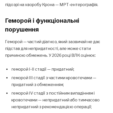
підозрі на хворобу Крона — МРТ-ентерографія.
Геморой і функціональні
порушення
Геморой — частий діагноз, який зазвичай не дає
підстав для непридатності, але може стати
причиною обмежень. У 2026 році ВЛК оцінює:
геморой I-II стадії — придатний;
геморой III стадії з частими кровотечами —
придатний з обмеженням;
геморой IV стадії з постійним випадінням і
кровотечами — непридатний або тимчасово
непридатний з рекомендацією операції;