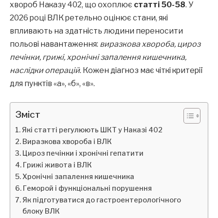
хвороб Наказу 402, що охоплює
статті 50-58
. У
2026 році ВЛК ретельно оцінює стани, які
впливають на здатність людини переносити
польові навантаження:
виразкова хвороба, цироз
печінки, грижі, хронічні запалення кишечника,
наслідки операцій
. Кожен діагноз має чіткі критерії
для пунктів «а», «б», «в».
Зміст
Які статті регулюють ШКТ у Наказі 402
Виразкова хвороба і ВЛК
Цироз печінки і хронічні гепатити
Грижі живота і ВЛК
Хронічні запалення кишечника
Геморой і функціональні порушення
Як підготуватися до гастроентерологічного
блоку ВЛК