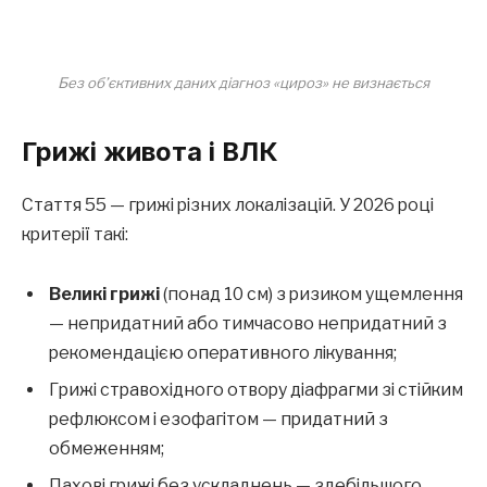
Без об’єктивних даних діагноз «цироз» не визнається
Грижі живота і ВЛК
Стаття 55 — грижі різних локалізацій. У 2026 році
критерії такі:
Великі грижі
(понад 10 см) з ризиком ущемлення
— непридатний або тимчасово непридатний з
рекомендацією оперативного лікування;
Грижі стравохідного отвору діафрагми зі стійким
рефлюксом і езофагітом — придатний з
обмеженням;
Пахові грижі без ускладнень — здебільшого