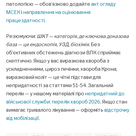
патологією — обов’язково додайте
акт огляду
МСЕК
і
направлення на оцінювання
працездатності
.
Резюмуючи:
ШКТ — категорія, де ключова доказова
база — це ендоскопія, УЗД, біохімія
. Без
об’єктивних обстежень діагнози ВЛК сприймає
скептично. Якщо у вас виразкова хвороба з
ускладненнями, цироз печінки, хвороба Крона,
виразковий коліт — це чіткі підстави для
непридатності за статтями 51-54. Загальний
перелік — у нашому матеріалі про
непридатний до
військової служби: перелік хвороб 2026
. Якщо стан
вимагає тривалого лікування — оформіть
відстрочку
від мобілізації
.