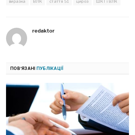
виразка
ВЛК
стаття 51
цироз
ШКТ і ВЛК
redaktor
ПОВ’ЯЗАНІ
ПУБЛІКАЦІЇ