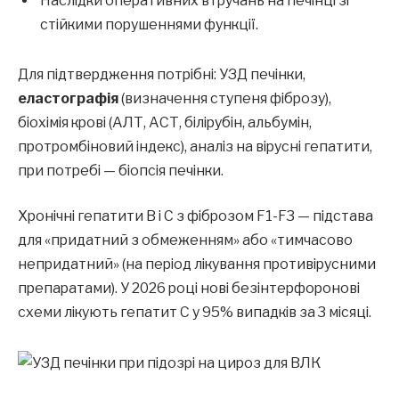
Наслідки оперативних втручань на печінці зі
стійкими порушеннями функції.
Для підтвердження потрібні: УЗД печінки,
еластографія
(визначення ступеня фіброзу),
біохімія крові (АЛТ, АСТ, білірубін, альбумін,
протромбіновий індекс), аналіз на вірусні гепатити,
при потребі — біопсія печінки.
Хронічні гепатити B і C з фіброзом F1-F3 — підстава
для «придатний з обмеженням» або «тимчасово
непридатний» (на період лікування противірусними
препаратами). У 2026 році нові безінтерфоронові
схеми лікують гепатит C у 95% випадків за 3 місяці.