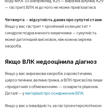
коду МКХ-10 (наприклад, K25 — виразка шлунка, K29
— гастрит) ВЛК ні до чого не може прив’язатися.
Четверта
—
відсутність даних про супутні стани
.
Якщо у вас гастрит + хронічний холецистит +
синдром подразненого кишечника — сукупність
може дати інший висновок, ніж кожна окрема
хвороба.
Якщо ВЛК недооцінила діагноз
Якщо у вас виразкова хвороба з кровотечами,
цироз печінки, велика грижа, а ВЛК присвоїла лише
«придатний з обмеженням» — оскаржте рішення.
Деталі — у
матеріалі про оскарження ВЛК
.
Якщо у вас є інвалідність за гастроентерологічною