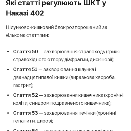
Які статті регулюють ШКТ у
Наказі 402
Шлунково-кишковий блок розпорошений за
кількома статтями:
Стаття 50
— захворювання стравоходу (грижі
стравохідного отвору діафрагми, дискінезії);
Стаття 51
— захворювання шлунка і
дванадцятипалої кишки (виразкова хвороба,
гастрит);
Стаття 52
— захворювання кишечника (хронічні
коліти, синдром подразненого кишечника);
Стаття 53
— захворювання печінки (хронічні
гепатити, цироз);
Стаття 54
— захворювання жовчовивідних