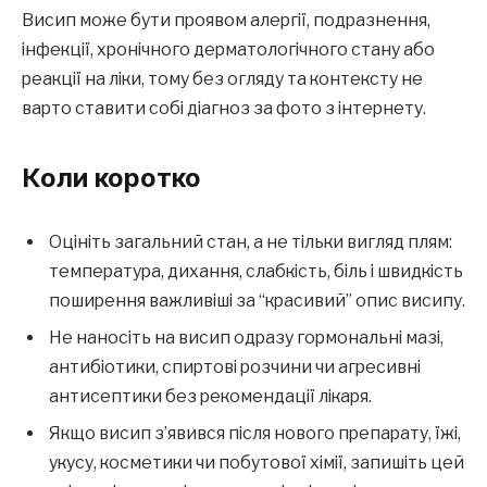
Висип може бути проявом алергії, подразнення,
інфекції, хронічного дерматологічного стану або
реакції на ліки, тому без огляду та контексту не
варто ставити собі діагноз за фото з інтернету.
Коли коротко
Оцініть загальний стан, а не тільки вигляд плям:
температура, дихання, слабкість, біль і швидкість
поширення важливіші за “красивий” опис висипу.
Не наносіть на висип одразу гормональні мазі,
антибіотики, спиртові розчини чи агресивні
антисептики без рекомендації лікаря.
Якщо висип з’явився після нового препарату, їжі,
укусу, косметики чи побутової хімії, запишіть цей