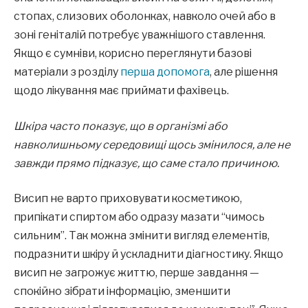
стопах, слизових оболонках, навколо очей або в
зоні геніталій потребує уважнішого ставлення.
Якщо є сумніви, корисно переглянути базові
матеріали з розділу
перша допомога
, але рішення
щодо лікування має приймати фахівець.
Шкіра часто показує, що в організмі або
навколишньому середовищі щось змінилося, але не
завжди прямо підказує, що саме стало причиною.
Висип не варто приховувати косметикою,
припікати спиртом або одразу мазати “чимось
сильним”. Так можна змінити вигляд елементів,
подразнити шкіру й ускладнити діагностику. Якщо
висип не загрожує життю, перше завдання —
спокійно зібрати інформацію, зменшити