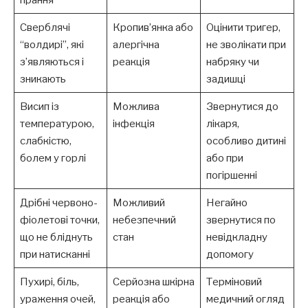
Сверблячі
Кропив’янка або
Оцінити тригер,
“волдирі”, які
алергічна
не зволікати при
з’являються і
реакція
набряку чи
зникають
задишці
Висип із
Можлива
Звернутися до
температурою,
інфекція
лікаря,
слабкістю,
особливо дитині
болем у горлі
або при
погіршенні
Дрібні червоно-
Можливий
Негайно
фіолетові точки,
небезпечний
звернутися по
що не бліднуть
стан
невідкладну
при натисканні
допомогу
Пухирі, біль,
Серйозна шкірна
Терміновий
ураження очей,
реакція або
медичний огляд