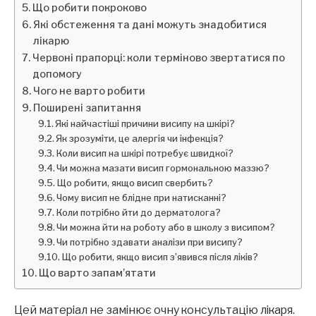
Що робити покроково
Які обстеження та дані можуть знадобитися
лікарю
Червоні прапорці: коли терміново звертатися по
допомогу
Чого не варто робити
Поширені запитання
Які найчастіші причини висипу на шкірі?
Як зрозуміти, це алергія чи інфекція?
Коли висип на шкірі потребує швидкої?
Чи можна мазати висип гормональною маззю?
Що робити, якщо висип свербить?
Чому висип не блідне при натисканні?
Коли потрібно йти до дерматолога?
Чи можна йти на роботу або в школу з висипом?
Чи потрібно здавати аналізи при висипу?
Що робити, якщо висип з’явився після ліків?
Що варто запам’ятати
Цей матеріал не замінює очну консультацію лікаря.