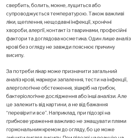
свербить, болить, мокне, лущиться або
супроводжується температурою. Також важливі
ліки, щеплення, нещодавні інфекції, хронічні
хвороби, алергії, контакт із тваринами, професійні
фактори та доглядова косметика. Один лише аналіз
крові без огляду не завжди пояснює причину
висипу.
За потреби лікар може призначити загальний
аналіз крові, маркери запалення, тести на інфекції,
алергологічне обстеження, зішкріб на грибок,
бактеріологічне дослідження або інші аналізи. Але
це залежить від картини, а не від бажання
“перевірити все”. Наприклад, при підозрі на
грибкове ураження важливо не змащувати плями
гормональним кремом до огляду, бо це може
змінити вигляд висипу. При підозрі на реакцію на