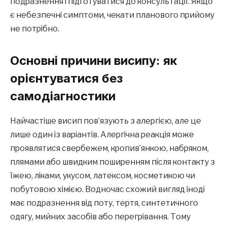
подразнення і підготуватися до консультації. Якщо
є небезпечні симптоми, чекати планового прийому
не потрібно.
Основні причини висипу: як
орієнтуватися без
самодіагностики
Найчастіше висип пов’язують з алергією, але це
лише один із варіантів. Алергічна реакція може
проявлятися свербежем, кропив’янкою, набряком,
плямами або швидким поширенням після контакту з
їжею, ліками, укусом, латексом, косметикою чи
побутовою хімією. Водночас схожий вигляд іноді
має подразнення від поту, тертя, синтетичного
одягу, мийних засобів або перегрівання. Тому