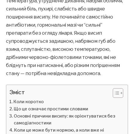
температура, утруднене дихання, набряк обличчя,
сильний біль, пухирі, слабкість або швидке
поширення висипу. Не починайте самостійно
антибіотики, гормональні мазі чи “сильні”
препарати без огляду лікаря. Якщо висип
супроводжується задишкою, набряком губ або
язика, сплутаністю, високою температурою,
дрібними червоно-фіолетовими точками, які не
бліднуть при натисканні, або різким погіршенням
стану — потрібна невідкладна допомога.
Зміст
Коли коротко
Що це означає простими словами
Основні причини висипу: як орієнтуватися без
самодіагностики
Коли це може бути нормою, а коли вже ні