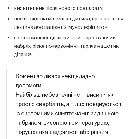
висип виник після нового препарату;
постраждала маленька дитина, вагітна, літня
людина або пацієнт з імунодефіцитом;
є ознаки інфекції шкіри: гній, наростаючий
набряк, різке почервоніння, гаряча на дотик
ділянка.
Коментар лікаря невідкладної
допомоги:
Найбільш небезпечні не ті висипи, які
просто сверблять, а ті, що поєднуються
із системними симптомами: задишкою,
набряком, високою температурою,
порушенням свідомості або різким