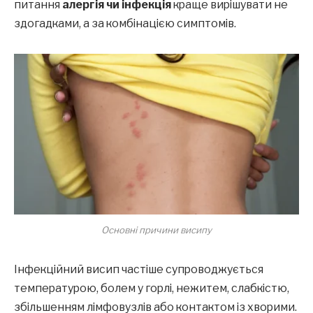
питання
алергія чи інфекція
краще вирішувати не
здогадками, а за комбінацією симптомів.
Основні причини висипу
Інфекційний висип частіше супроводжується
температурою, болем у горлі, нежитем, слабкістю,
збільшенням лімфовузлів або контактом із хворими.