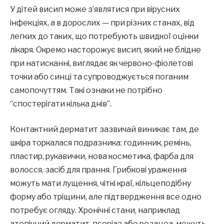
У дітей висип може з’являтися при вірусних
інфекціях, а в дорослих — при різних станах, від
легких до таких, що потребують швидкої оцінки
лікаря. Окремо насторожує висип, який не блідне
при натисканні, виглядає як червоно-фіолетові
точки або синці та супроводжується поганим
самопочуттям. Такі ознаки не потрібно
“спостерігати кілька днів”.
Контактний дерматит зазвичай виникає там, де
шкіра торкалася подразника: годинник, ремінь,
пластир, рукавички, нова косметика, фарба для
волосся, засіб для прання. Грибкові ураження
можуть мати лущення, чіткі краї, кільцеподібну
форму або тріщини, але підтвердження все одно
потребує огляду. Хронічні стани, наприклад
атопічний дерматит, псоріаз або розацеа, можуть