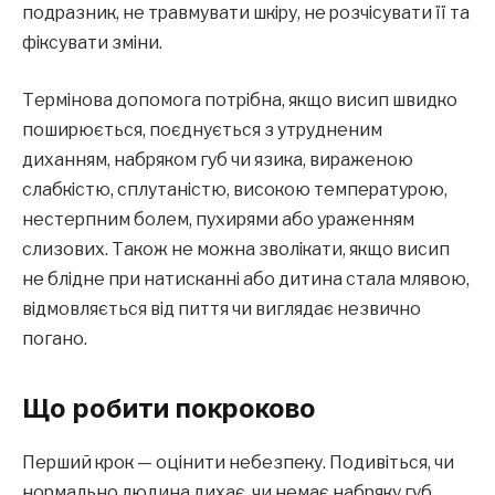
подразник, не травмувати шкіру, не розчісувати її та
фіксувати зміни.
Термінова допомога потрібна, якщо висип швидко
поширюється, поєднується з утрудненим
диханням, набряком губ чи язика, вираженою
слабкістю, сплутаністю, високою температурою,
нестерпним болем, пухирями або ураженням
слизових. Також не можна зволікати, якщо висип
не блідне при натисканні або дитина стала млявою,
відмовляється від пиття чи виглядає незвично
погано.
Що робити покроково
Перший крок — оцінити небезпеку. Подивіться, чи
нормально людина дихає, чи немає набряку губ,