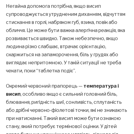
Негайна допомога потрібна, якщо висип
супроводжується утрудненим диханням, відчуттям
стискання в горлі, набряком губ, язика, повік або
обличчя. Це може бути важка алергічна реакція, яка
розвивається швидко. Також небезпечно, якщо
людина різко слабшає, втрачає орієнтацію,
скаржиться на запаморочення, біль у грудях або
виглядає непритомною. У такій ситуації не треба
чекати, поки “таблетка подіє”.
Окремий червоний прапорець —
температура і
висип
, особливо якщо є сильний головний біль,
блювання, ригідність шиї, сонливість, сплутаність
або дрібні червоно-фіолетові точки, які не зникають
при натисканні. Такий висип може бути ознакою
стану, який потребує термінової оцінки. У дітей