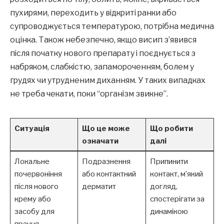
пухирями, переходить у відкриті ранки або
супроводжується температурою, потрібна медична
оцінка. Також небезпечно, якщо висип з’явився
після початку нового препарату і поєднується з
набряком, слабкістю, запамороченням, болем у
грудях чи утрудненим диханням. У таких випадках
не треба чекати, поки “організм звикне”.
Ситуація
Що це може
Що робити
означати
далі
Локальне
Подразнення
Припинити
почервоніння
або контактний
контакт, м’який
після нового
дерматит
догляд,
крему або
спостерігати за
засобу для
динамікою
прання