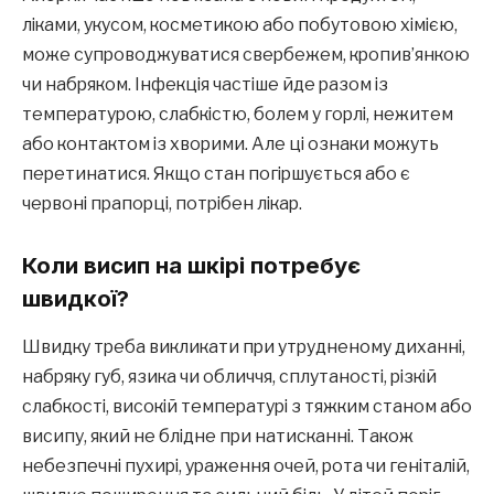
ліками, укусом, косметикою або побутовою хімією,
може супроводжуватися свербежем, кропив’янкою
чи набряком. Інфекція частіше йде разом із
температурою, слабкістю, болем у горлі, нежитем
або контактом із хворими. Але ці ознаки можуть
перетинатися. Якщо стан погіршується або є
червоні прапорці, потрібен лікар.
Коли висип на шкірі потребує
швидкої?
Швидку треба викликати при утрудненому диханні,
набряку губ, язика чи обличчя, сплутаності, різкій
слабкості, високій температурі з тяжким станом або
висипу, який не блідне при натисканні. Також
небезпечні пухирі, ураження очей, рота чи геніталій,