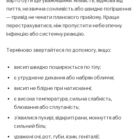
варто бути ще уважнішими: млявість, відмова від
пиття, незвична сонливість або швидке погіршення
— привід не чекати планового прийому. Краще
перестрахуватися, ніж пропустити небезпечну
інфекцію або системну реакцію.
Терміново звертайтеся по допомогу, якщо:
висип швидко поширюється по тілу;
є утруднене дихання або набряк обличчя;
висип не блідне при натисканні;
є висока температура, сильна слабкість,
блювання або сплутаність;
з’явилися пухирі, відкриті рани, мокнуття або
сильний біль;
уражені очі, рот, губи, язик, геніталії;