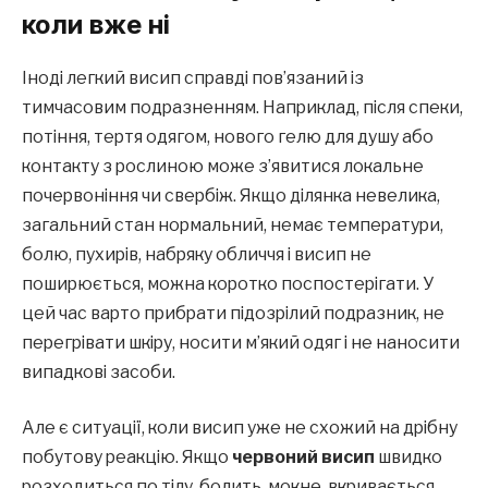
коли вже ні
Іноді легкий висип справді пов’язаний із
тимчасовим подразненням. Наприклад, після спеки,
потіння, тертя одягом, нового гелю для душу або
контакту з рослиною може з’явитися локальне
почервоніння чи свербіж. Якщо ділянка невелика,
загальний стан нормальний, немає температури,
болю, пухирів, набряку обличчя і висип не
поширюється, можна коротко поспостерігати. У
цей час варто прибрати підозрілий подразник, не
перегрівати шкіру, носити м’який одяг і не наносити
випадкові засоби.
Але є ситуації, коли висип уже не схожий на дрібну
побутову реакцію. Якщо
червоний висип
швидко
розходиться по тілу, болить, мокне, вкривається