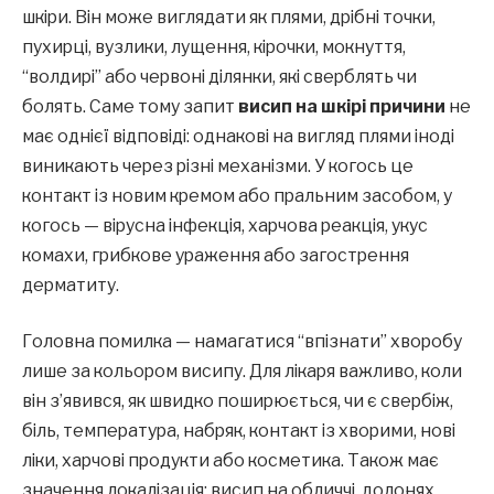
шкіри. Він може виглядати як плями, дрібні точки,
пухирці, вузлики, лущення, кірочки, мокнуття,
“волдирі” або червоні ділянки, які сверблять чи
болять. Саме тому запит
висип на шкірі причини
не
має однієї відповіді: однакові на вигляд плями іноді
виникають через різні механізми. У когось це
контакт із новим кремом або пральним засобом, у
когось — вірусна інфекція, харчова реакція, укус
комахи, грибкове ураження або загострення
дерматиту.
Головна помилка — намагатися “впізнати” хворобу
лише за кольором висипу. Для лікаря важливо, коли
він з’явився, як швидко поширюється, чи є свербіж,
біль, температура, набряк, контакт із хворими, нові
ліки, харчові продукти або косметика. Також має
значення локалізація: висип на обличчі, долонях,