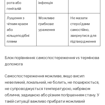
рота або
інфекція
геніталій
Лущення з
Можливе
Не мазати
чітким краєм
грибкове
стероїдами
або
ураження
самостійно,
кільцеподібні
звернутися для
плями
підтвердження
Блок порівняння: самоспостереження vs термінова
допомога
Самоспостереження можливе, якщо висип
невеликий, локальний, не болить, не поширюється,
не супроводжується температурою, набряком
обличчя, задишкою або різким погіршенням стану. У
такій ситуації важливо прибрати можливий