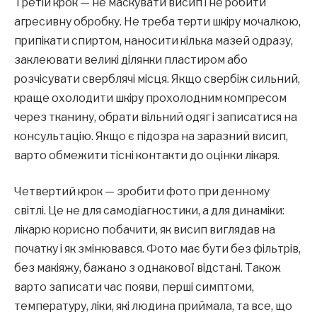
Третій крок — не маскувати висип і не робити
агресивну обробку. Не треба терти шкіру мочалкою,
припікати спиртом, наносити кілька мазей одразу,
заклеювати великі ділянки пластиром або
розчісувати сверблячі місця. Якщо свербіж сильний,
краще охолодити шкіру прохолодним компресом
через тканину, обрати вільний одяг і записатися на
консультацію. Якщо є підозра на заразний висип,
варто обмежити тісні контакти до оцінки лікаря.
Четвертий крок — зробити фото при денному
світлі. Це не для самодіагностики, а для динаміки:
лікарю корисно побачити, як висип виглядав на
початку і як змінювався. Фото має бути без фільтрів,
без макіяжу, бажано з однакової відстані. Також
варто записати час появи, перші симптоми,
температуру, ліки, які людина приймала, та все, що