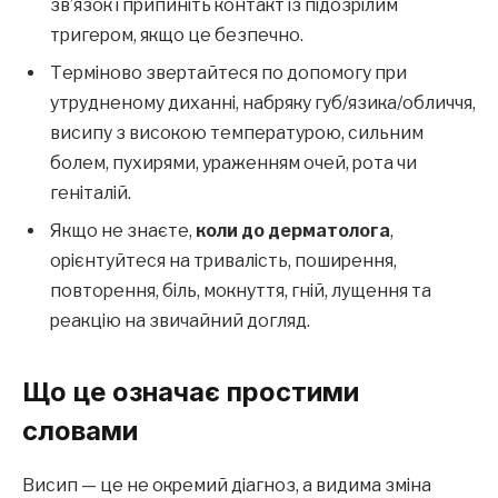
зв’язок і припиніть контакт із підозрілим
тригером, якщо це безпечно.
Терміново звертайтеся по допомогу при
утрудненому диханні, набряку губ/язика/обличчя,
висипу з високою температурою, сильним
болем, пухирями, ураженням очей, рота чи
геніталій.
Якщо не знаєте,
коли до дерматолога
,
орієнтуйтеся на тривалість, поширення,
повторення, біль, мокнуття, гній, лущення та
реакцію на звичайний догляд.
Що це означає простими
словами
Висип — це не окремий діагноз, а видима зміна