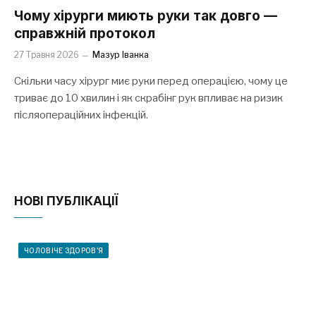
Чому хірурги миють руки так довго —
справжній протокол
27 Травня 2026
Мазур Іванка
Скільки часу хірург миє руки перед операцією, чому це
триває до 10 хвилин і як скрабінг рук впливає на ризик
післяопераційних інфекцій.
НОВІ ПУБЛІКАЦІЇ
ЧОЛОВІЧЕ ЗДОРОВ'Я