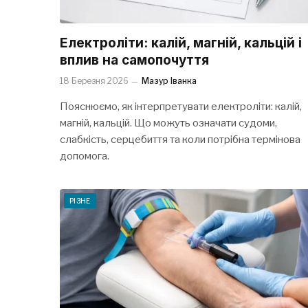
Електроліти: калій, магній, кальцій і
вплив на самопочуття
18 Березня 2026
Мазур Іванка
Пояснюємо, як інтерпретувати електроліти: калій,
магній, кальцій. Що можуть означати судоми,
слабкість, серцебиття та коли потрібна термінова
допомога.
РІЗНЕ