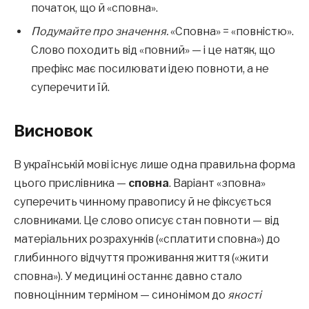
початок, що й «сповна».
Подумайте про значення.
«Сповна» = «повністю».
Слово походить від «повний» — і це натяк, що
префікс має посилювати ідею повноти, а не
суперечити їй.
Висновок
В українській мові існує лише одна правильна форма
цього прислівника —
сповна
. Варіант «зповна»
суперечить чинному правопису й не фіксується
словниками. Це слово описує стан повноти — від
матеріальних розрахунків («сплатити сповна») до
глибинного відчуття проживання життя («жити
сповна»). У медицині останнє давно стало
повноцінним терміном — синонімом до
якості