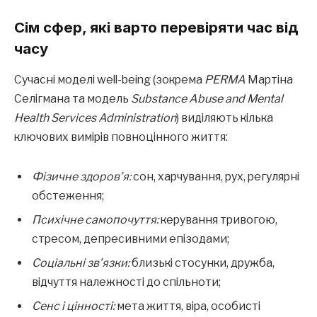
Сім сфер, які варто перевіряти час від
часу
Сучасні моделі well-being (зокрема
PERMA
Мартіна
Селігмана та модель
Substance Abuse and Mental
Health Services Administration
) виділяють кілька
ключових вимірів повноцінного життя:
Фізичне здоров’я:
сон, харчування, рух, регулярні
обстеження;
Психічне самопочуття:
керування тривогою,
стресом, депресивними епізодами;
Соціальні зв’язки:
близькі стосунки, дружба,
відчуття належності до спільноти;
Сенс і цінності:
мета життя, віра, особисті