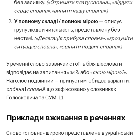
без залишку.
(«Отримати плату сповна», «віддати
серце сповна», «випити чашу сповна».)
У повному складі / повною мірою
— описує
групу людей чи кількість, представлену без
нестачі.
(«Делегація прибула сповна», «зрозуміти
ситуацію сповна», «оцінити подвиг сповна».)
У реченні слово зазвичай стоїть біля дієслова й
відповідає на запитання «
як?
» або «
якою мірою?
».
Наголос подвійний — припустимі обидва варіанти:
спо́вна
і
сповна́
, що зафіксовано у словниках
Голоскевича та СУМ-11.
Приклади вживання в реченнях
Слово «сповна» широко представлене в українській