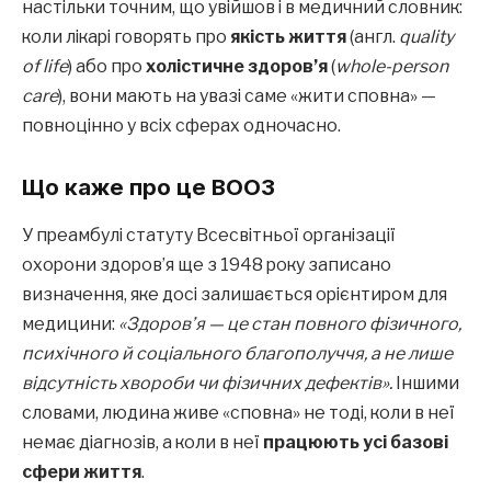
настільки точним, що увійшов і в медичний словник:
коли лікарі говорять про
якість життя
(англ.
quality
of life
) або про
холістичне здоров’я
(
whole-person
care
), вони мають на увазі саме «жити сповна» —
повноцінно у всіх сферах одночасно.
Що каже про це ВООЗ
У преамбулі статуту Всесвітньої організації
охорони здоров’я ще з 1948 року записано
визначення, яке досі залишається орієнтиром для
медицини:
«Здоров’я — це стан повного фізичного,
психічного й соціального благополуччя, а не лише
відсутність хвороби чи фізичних дефектів».
Іншими
словами, людина живе «сповна» не тоді, коли в неї
немає діагнозів, а коли в неї
працюють усі базові
сфери життя
.