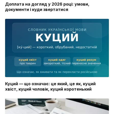
Доплата на догляд у 2026 році: умови,
документи і куди звертатися
Куций — що означає: це який, це як, куций
хвіст, куций чоловік, куций коротенький