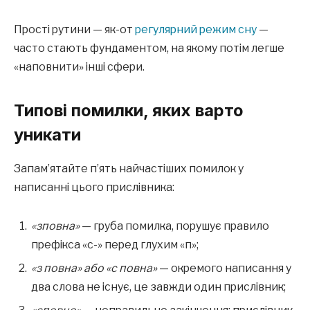
Прості рутини — як-от
регулярний режим сну
—
часто стають фундаментом, на якому потім легше
«наповнити» інші сфери.
Типові помилки, яких варто
уникати
Запам’ятайте п’ять найчастіших помилок у
написанні цього прислівника:
«зповна»
— груба помилка, порушує правило
префікса «с-» перед глухим «п»;
«з повна» або «с повна»
— окремого написання у
два слова не існує, це завжди один прислівник;