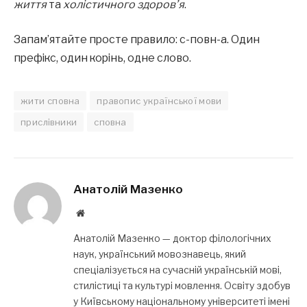
життя
та
холістичного здоров’я
.
Запам’ятайте просте правило: с-повн-а. Один
префікс, один корінь, одне слово.
жити сповна
правопис української мови
прислівники
сповна
Анатолій Мазенко
Website
Анатолій Мазенко — доктор філологічних
наук, український мовознавець, який
спеціалізується на сучасній українській мові,
стилістиці та культурі мовлення. Освіту здобув
у Київському національному університеті імені