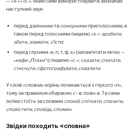
— «з-» і «с-». Який саме використовувати, визначає
наступний звук:
перед
дзвінкими
та
сонорними
приголосними, а
також перед голосними пишемо «з-»:
зробити,
збити, зламати, з’їсти
;
перед глухими «к, п, т, ф, х» (запам’ятати легко —
«
кафе „Птахи“
») пишемо «с-»:
сказати, спитати,
стиснути, сфотографувати, схвалити
.
У слові «сповна» корінь починається з глухого «п»,
тому за правилом обираємо
с-
:
с
-повн-а. Та сама
логіка стоїть за словами
спокій, спіткати, спалити,
сповістити, сповідь, спомин
.
Звідки походить «сповна»