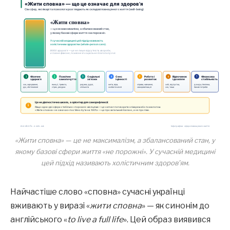
«Жити сповна» — це не максималізм, а збалансований стан, у
якому базові сфери життя «не порожні». У сучасній медицині
цей підхід називають
холістичним здоров’ям
.
Найчастіше слово «сповна» сучасні українці
вживають у виразі «
жити сповна
» — як синонім до
англійського «
to live a full life
». Цей образ виявився