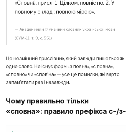
«Сповна́, присл. 1. Цілком, повністю. 2. У
повному складі; повною мірою».
Академічний тлумачний словник української мови
(СУМ-11, т. 9, с. 551)
Це незмінний прислівник, який завжди пишеться як
одне слово. Не існує форм «з повна», «с повна»,
«сповно» чи «спов’на» — усе це помилки, які варто
запам’ятати раз і назавжди.
Чому правильно тільки
«сповна»: правило префікса с-/з-