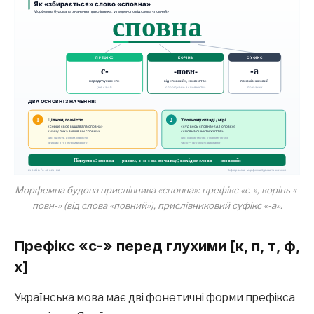
Морфемна будова прислівника «сповна»: префікс «с-», корінь «-
повн-» (від слова «повний»), прислівниковий суфікс «-а».
Префікс «с-» перед глухими [к, п, т, ф,
х]
Українська мова має дві фонетичні форми префікса