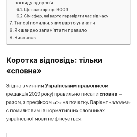
погляду здоров’я
Що каже про це ВООЗ
Сім сфер, які варто перевіряти час від часу
Типові помилки, яких варто уникати
Як швидко запам’ятати правило
Висновок
Коротка відповідь: тільки
«сповна»
Згідно з чинним
Українським правописом
(редакція 2019 року) правильно писати
сповна
—
разом, з префіксом «
с-
» на початку. Варіант «
зповна
»
є помилковим і в нормативних словниках
української мови не фіксується.