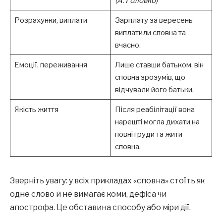
(А. Головко)
Розрахунки, виплати
Зарплату за вересень
виплатили сповна та
вчасно.
Емоції, переживання
Лише ставши батьком, він
сповна зрозумів, що
відчували його батьки.
Якість життя
Після реабілітації вона
нарешті могла дихати на
повні груди та жити
сповна.
Зверніть увагу: у всіх прикладах «сповна» стоїть як
одне слово й не вимагає коми, дефіса чи
апострофа. Це обставина способу або міри дії.