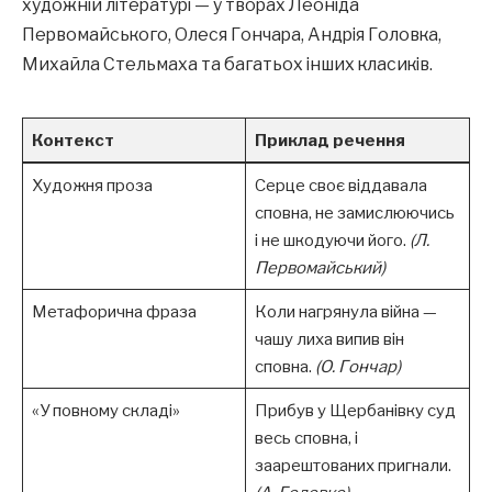
художній літературі — у творах Леоніда
Первомайського, Олеся Гончара, Андрія Головка,
Михайла Стельмаха та багатьох інших класиків.
Контекст
Приклад речення
Художня проза
Серце своє віддавала
сповна, не замислюючись
і не шкодуючи його.
(Л.
Первомайський)
Метафорична фраза
Коли нагрянула війна —
чашу лиха випив він
сповна.
(О. Гончар)
«У повному складі»
Прибув у Щербанівку суд
весь сповна, і
заарештованих пригнали.