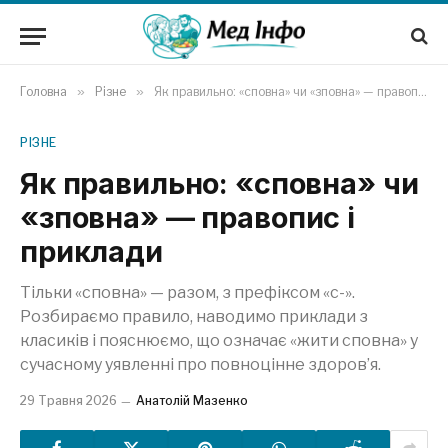
Головна
»
Різне
»
Як правильно: «сповна» чи «зповна» — правопис і приклади
РІЗНЕ
Як правильно: «сповна» чи
«зповна» — правопис і
приклади
Тільки «сповна» — разом, з префіксом «с-».
Розбираємо правило, наводимо приклади з
класиків і пояснюємо, що означає «жити сповна» у
сучасному уявленні про повноцінне здоров’я.
29 Травня 2026
Анатолій Мазенко