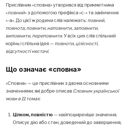
Прислівник «сповна» утворився від прикметника
«
повний
» з допомогою префікса «с-» та закінчення
«-а». До цієї ж родини слів належать:
повний,
повнота, повнити, наповнити, заповнити,
виповнити, переповнити
. У всіх цих слів спільний
корінь і спільна ідея —
повноти, цілісності,
відсутності нестачі
.
Що означає «сповна»
«Сповна» — це прислівник з двома основними
значеннями, які добре описав
Словник української
мови в 11 томах
:
Цілком, повністю
— найпоширеніше значення.
Описує дію або стан, доведений до завершення,