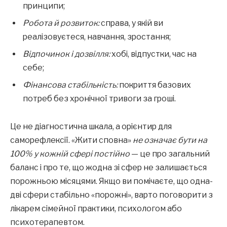
принципи;
Робота й розвиток:
справа, у якій ви
реалізовуєтеся, навчання, зростання;
Відпочинок і дозвілля:
хобі, відпустки, час на
себе;
Фінансова стабільність:
покриття базових
потреб без хронічної тривоги за гроші.
Це не діагностична шкала, а орієнтир для
саморефлексії. «Жити сповна»
не означає бути на
100% у кожній сфері постійно
— це про загальний
баланс і про те, що жодна зі сфер не залишається
порожньою місяцями. Якщо ви помічаєте, що одна-
дві сфери стабільно «порожні», варто поговорити з
лікарем сімейної практики, психологом або
психотерапевтом.