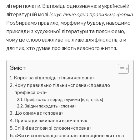
літери почати. Відповідь однозначна: в українській
літературній мові
існує лише одна правильна форма
.
Розбираємо правило, морфемну будову, наводимо
приклади з художньої літератури та пояснюємо,
чому це слово важливе не лише для філологів, а й
для тих, хто думає про якість власного життя.
Зміст
Коротка відповідь: тільки «сповна»
Чому правильно тільки «сповна»: правило
префікса с-/з-
Префікс «с-» перед глухими [к, п, т, ф, х]
Звідки походить «сповна»
Що означає «сповна»
Приклади вживання в реченнях
Стійкі вислови зі словом «сповна»
«Жити сповна»: що означає повноцінне життя з