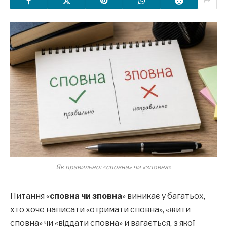
Як правильно: «сповна» чи «зповна»
Питання «
сповна чи зповна
» виникає у багатьох,
хто хоче написати «отримати сповна», «жити
сповна» чи «віддати сповна» й вагається, з якої