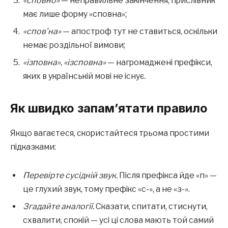
«сповно»
— неправильне закінчення; прислівник
має лише форму «сповна»;
«спов’на»
— апостроф тут не ставиться, оскільки
немає роздільної вимови;
«ізповна», «ізсповна»
— нагромаджені префікси,
яких в українській мові не існує.
Як швидко запам’ятати правило
Якщо вагаєтеся, скористайтеся трьома простими
підказками:
Перевірте сусідній звук.
Після префікса йде «п» —
це глухий звук, тому префікс «с-», а не «з-».
Згадайте аналогії.
Сказати, спитати, стиснути,
схвалити, спокій — усі ці слова мають той самий